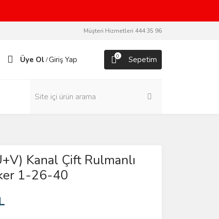
Müşteri Hizmetleri 444 35 96
0
Üye Ol
Giriş Yap
Sepetim
/
U+V) Kanal Çift Rulmanlı
ker 1-26-40
L