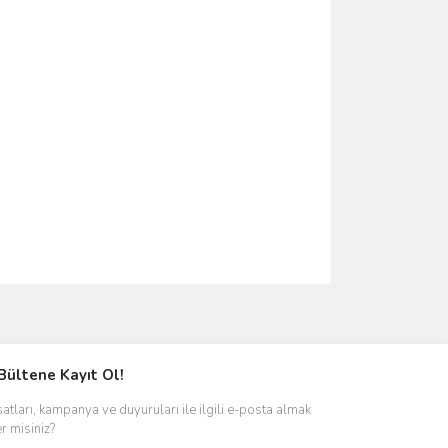
ımıza iletebilirsiniz.
Bültene Kayıt Ol!
satları, kampanya ve duyuruları ile ilgili e-posta almak
er misiniz?