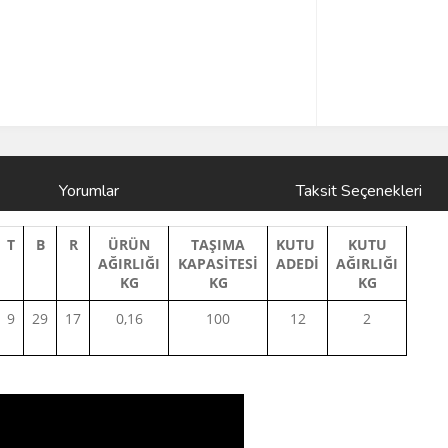
Yorumlar
Taksit Seçenekleri
T
B
R
ÜRÜN
TAŞIMA
KUTU
KUTU
AĞIRLIĞI
KAPASİTESİ
ADEDİ
AĞIRLIĞI
KG
KG
KG
9
29
17
0,16
100
12
2