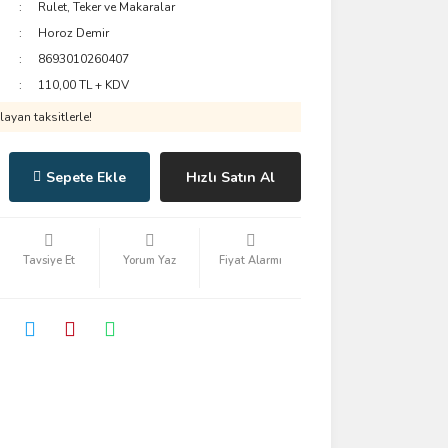
Rulet, Teker ve Makaralar
Horoz Demir
8693010260407
110,00 TL + KDV
ayan taksitlerle!
Sepete Ekle
Hızlı Satın Al
Tavsiye Et
Yorum Yaz
Fiyat Alarmı