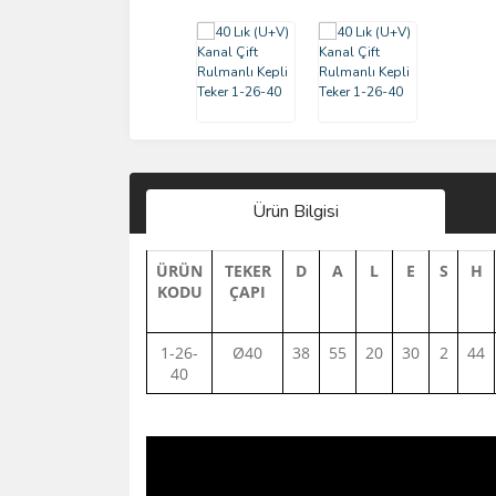
Ürün Bilgisi
ÜRÜN
TEKER
D
A
L
E
S
H
KODU
ÇAPI
1-26-
Ø40
38
55
20
30
2
44
40