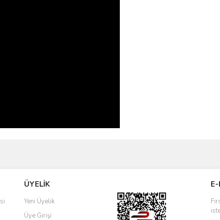
ve diğer konularda yetersiz gördüğünüz noktaları öneri formunu kullanarak taraf
Bu ürüne ilk yorumu siz yapın!
ÜYELİK
E-
r.
Yorum Yaz
si
Yeni Üyelik
Fır
ist
Üye Girişi