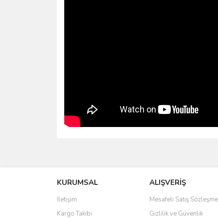
Bu ürünün fiyat bilgisi, resim, ürün açıklamalarında 
Görüş ve önerileriniz için teşekkür ederiz.
KURUMSAL
ALIŞVERİŞ
Ürün resmi kalitesiz, bozuk veya görüntülenemiyo
Ürün açıklamasında eksik bilgiler bulunuyor.
İletişim
Mesafeli Satış Sözleşme
Ürün bilgilerinde hatalar bulunuyor.
Kargo Takibi
Gizlilik ve Güvenlik