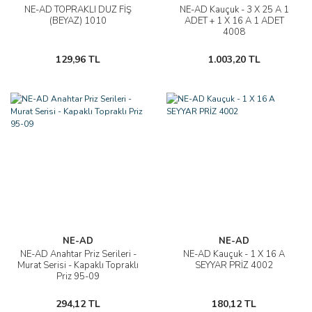
NE-AD TOPRAKLI DÜZ FİŞ
NE-AD Kauçuk - 3 X 25 A 1
(BEYAZ) 1010
ADET + 1 X 16 A 1 ADET
4008
129,96 TL
1.003,20 TL
NE-AD
NE-AD
NE-AD Anahtar Priz Serileri -
NE-AD Kauçuk - 1 X 16 A
Murat Serisi - Kapaklı Topraklı
SEYYAR PRİZ 4002
Priz 95-09
294,12 TL
180,12 TL