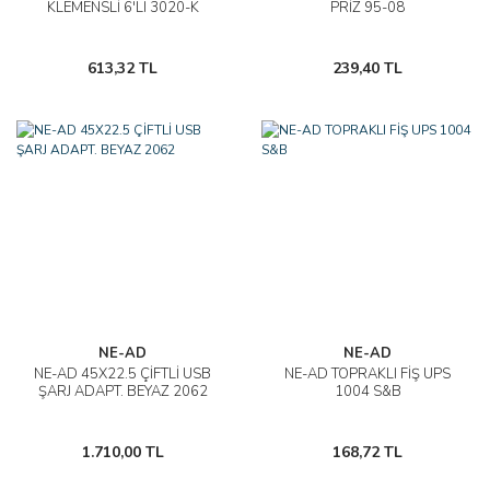
KLEMENSLİ 6'LI 3020-K
PRİZ 95-08
613,32 TL
239,40 TL
NE-AD
NE-AD
NE-AD 45X22.5 ÇİFTLİ USB
NE-AD TOPRAKLI FİŞ UPS
ŞARJ ADAPT. BEYAZ 2062
1004 S&B
1.710,00 TL
168,72 TL