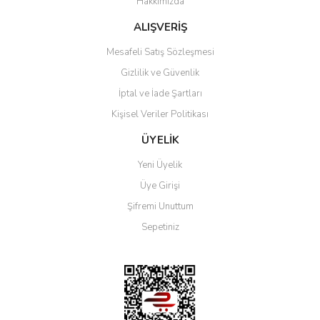
Hakkımızda
ALIŞVERİŞ
Mesafeli Satış Sözleşmesi
Gizlilik ve Güvenlik
İptal ve İade Şartları
Kişisel Veriler Politikası
ÜYELİK
Yeni Üyelik
Üye Girişi
Şifremi Unuttum
Sepetiniz