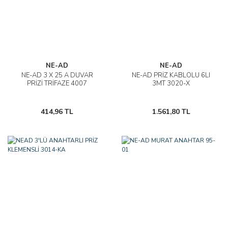
NE-AD
NE-AD
NE-AD 3 X 25 A DUVAR
NE-AD PRİZ KABLOLU 6LI
PRİZİ TRİFAZE 4007
3MT 3020-X
414,96 TL
1.561,80 TL