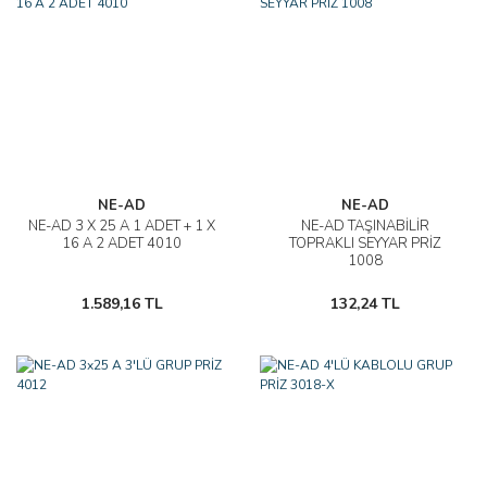
NE-AD
NE-AD
NE-AD 3 X 25 A 1 ADET + 1 X
NE-AD TAŞINABİLİR
16 A 2 ADET 4010
TOPRAKLI SEYYAR PRİZ
1008
1.589,16 TL
132,24 TL