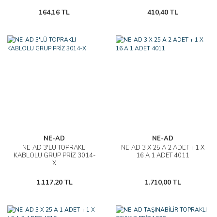
164,16 TL
410,40 TL
NE-AD
NE-AD
NE-AD 3'LÜ TOPRAKLI
NE-AD 3 X 25 A 2 ADET + 1 X
KABLOLU GRUP PRİZ 3014-
16 A 1 ADET 4011
X
1.117,20 TL
1.710,00 TL