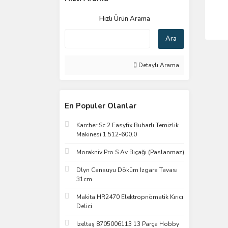
Hızlı Ürün Arama
Ara
Detaylı Arama
En Populer Olanlar
Karcher Sc 2 Easyfix Buharlı Temizlik
Makinesi 1.512-600.0
Morakniv Pro S Av Bıçağı (Paslanmaz)
Dlyn Cansuyu Döküm Izgara Tavası
31cm
Makita HR2470 Elektropnömatik Kırıcı
Delici
Izeltaş 8705006113 13 Parça Hobby