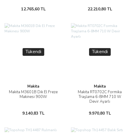
12.765,60 TL
22.210,80 TL
Tükendi
Tükendi
Makita
Makita
Makita M3601B Dik El Freze
Makita RT0702C Formika
Makinesi 900W
Traşlama 6-8MM 710 W
Devir Ayarlı
9.140,83 TL
9.970,80 TL