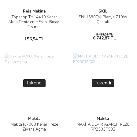
Reis Makina
SKIL
Topshop TH14419 Kenar
Skil 1590DA Planya 710W
Alma Temizleme Freze Bıçağı
Çantalı
25 mm
8.428,58 TL
6.742,87 TL
156,54 TL
Tükendi
Tükendi
Makita
Makita
Makita PJ7000 Kenar Freze
MAKİTA DEVİR AYARLI FREZE
Zıvana Açma
RP2303FC02