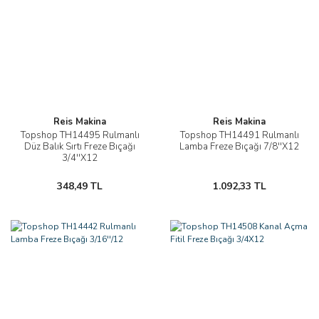
Reis Makina
Reis Makina
Topshop TH14495 Rulmanlı
Topshop TH14491 Rulmanlı
Düz Balık Sırtı Freze Bıçağı
Lamba Freze Bıçağı 7/8''X12
3/4''X12
348,49 TL
1.092,33 TL