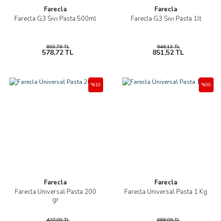
Farecla
Farecla
Farecla G3 Sıvı Pasta 500ml
Farecla G3 Sıvı Pasta 1lt
803,78 TL
946,13 TL
578,72 TL
851,52 TL
%10
%30
Farecla
Farecla
Farecla Üniversal Pasta 200
Farecla Üniversal Pasta 1 Kg
gr
420,00 TL
688,09 TL