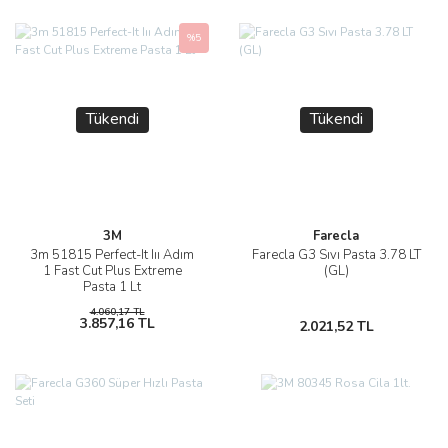
%5
Tükendi
Tükendi
3M
Farecla
3m 51815 Perfect-It Iıı Adım
Farecla G3 Sıvı Pasta 3.78 LT
1 Fast Cut Plus Extreme
(GL)
Pasta 1 Lt
4.060,17 TL
3.857,16 TL
2.021,52 TL