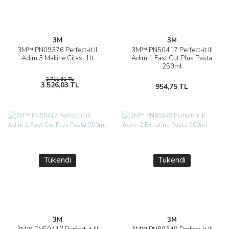
3M
3M
3M™ PN09376 Perfect-it II
3M™ PN50417 Perfect-it III
Adım 3 Makine Cilası 1lt
Adım 1 Fast Cut Plus Pasta
250ml
3.711,61 TL
3.526,03 TL
954,75 TL
Tükendi
Tükendi
3M
3M