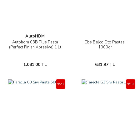
AutoHDM
Autohdm 03B Plus Pasta
Çbs Belco Oto Pastası
(Perfect Finish Abrasive) 1 Lt
1000gr
1.081,00 TL
631,97 TL
%28
%10