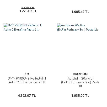
3.447,39 TL
3.275,02 TL
1.005,49 TL
3M
AutoHDM
3M™ PN80349 Perfect-it III
Autohdm 20a Pro.
Adım 2 Extrafina Pasta 1lt
(Ex.Fın.Forheavy Scr.) Pasta
1lt
4.323,07 TL
1.935,00 TL