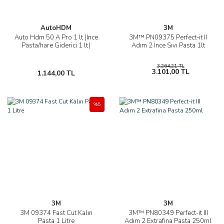
AutoHDM
3M
Auto Hdm 50 A Pro 1 lt (Ince
3M™ PN09375 Perfect-it II
Pasta/hare Giderici 1 lt)
Adım 2 İnce Sıvı Pasta 1lt
3.264,21 TL
3.101,00 TL
1.144,00 TL
%5
3M
3M
3M 09374 Fast Cut Kalın
3M™ PN80349 Perfect-it III
Pasta 1 Litre
Adım 2 Extrafina Pasta 250ml