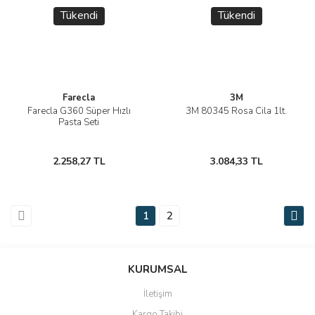
Tükendi
Tükendi
Farecla
3M
Farecla G360 Süper Hızlı
3M 80345 Rosa Cila 1lt.
Pasta Seti
2.258,27 TL
3.084,33 TL
1
2
KURUMSAL
İletişim
Kargo Takibi