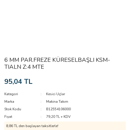
6 MM PAR.FREZE KÜRESELBAŞLI KSM-
TIALN Z:4 MTE
95,04 TL
Kategori
Kesici Uçlar
Marka
Makina Takım
Stok Kodu
B12554106000
Fiyat
79,20 TL + KDV
8,86 TL den başlayan taksitlerle!