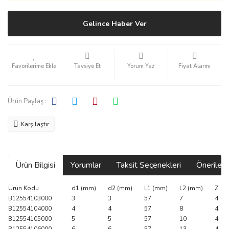
Gelince Haber Ver
Tavsiye Et
Yorum Yaz
Fiyat Alarmı
Ürün Paylaş :
Karşılaştır
Ürün Bilgisi
Yorumlar
Taksit Seçenekleri
Önerilerin
Ürün Kodu
d1 (mm)
d2 (mm)
L1 (mm)
L2 (mm)
Z
B12554103000
3
3
57
7
4
B12554104000
4
4
57
8
4
B12554105000
5
5
57
10
4