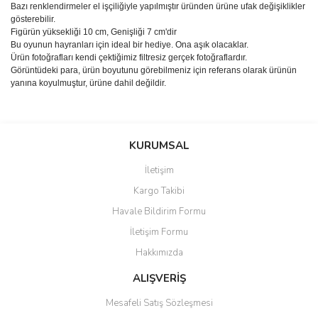
Bazı renklendirmeler el işçiliğiyle yapılmıştır üründen ürüne ufak değişiklikler
gösterebilir.
Figürün yüksekliği 10 cm, Genişliği 7 cm'dir
Bu oyunun hayranları için ideal bir hediye. Ona aşık olacaklar.
Ürün fotoğrafları kendi çektiğimiz filtresiz gerçek fotoğraflardır.
Görüntüdeki para, ürün boyutunu görebilmeniz için referans olarak ürünün
yanına koyulmuştur, ürüne dahil değildir.
Bu ürünün fiyat bilgisi, resim, ürün açıklamalarında ve diğer
konularda yetersiz gördüğünüz noktaları öneri formunu kullanarak
Bu ürüne ilk yorumu siz yapın!
KURUMSAL
tarafımıza iletebilirsiniz.
Görüş ve önerileriniz için teşekkür ederiz.
İletişim
Yorum Yaz
Kargo Takibi
Ürün resmi kalitesiz, bozuk veya görüntülenemiyor.
Havale Bildirim Formu
Ürün açıklamasında eksik bilgiler bulunuyor.
İletişim Formu
Ürün bilgilerinde hatalar bulunuyor.
Hakkımızda
Ürün fiyatı diğer sitelerden daha pahalı.
Bu ürüne benzer farklı alternatifler olmalı.
ALIŞVERİŞ
Mesafeli Satış Sözleşmesi