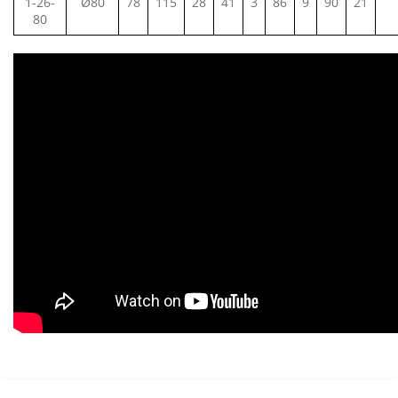
1-26-
Ø80
78
115
28
41
3
86
9
90
21
80
Bu ürünün fiyat bilgisi, resim, ürün açıklamalarında ve diğer
konularda yetersiz gördüğünüz noktaları öneri formunu kullanarak