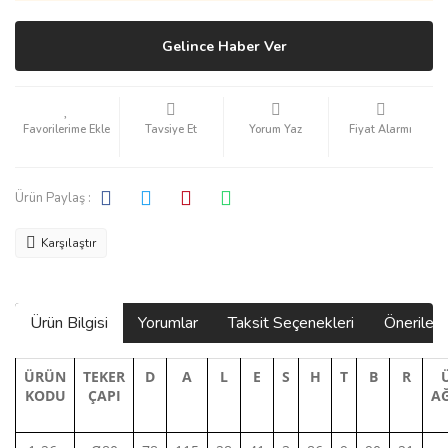
Gelince Haber Ver
Tavsiye Et
Yorum Yaz
Fiyat Alarmı
Ürün Paylaş :
Karşılaştır
Ürün Bilgisi
Yorumlar
Taksit Seçenekleri
Önerilerin
ÜRÜN
TEKER
D
A
L
E
S
H
T
B
R
KODU
ÇAPI
AĞ