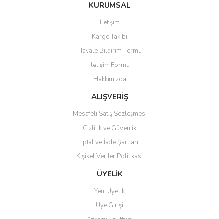
Bu ürüne ilk yorumu siz yapın!
KURUMSAL
tarafımıza iletebilirsiniz.
Görüş ve önerileriniz için teşekkür ederiz.
İletişim
Yorum Yaz
Kargo Takibi
Ürün resmi kalitesiz, bozuk veya görüntülenemiyor.
Havale Bildirim Formu
Ürün açıklamasında eksik bilgiler bulunuyor.
İletişim Formu
Ürün bilgilerinde hatalar bulunuyor.
Hakkımızda
Ürün fiyatı diğer sitelerden daha pahalı.
Bu ürüne benzer farklı alternatifler olmalı.
ALIŞVERİŞ
Mesafeli Satış Sözleşmesi
Gizlilik ve Güvenlik
İptal ve İade Şartları
Kişisel Veriler Politikası
Gönder
ÜYELİK
Yeni Üyelik
Üye Girişi