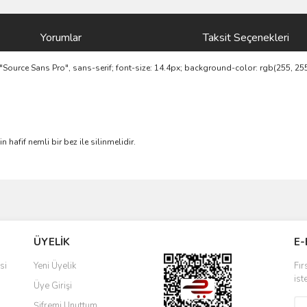
Yorumlar
Taksit Seçenekleri
 "Source Sans Pro", sans-serif; font-size: 14.4px; background-color: rgb(255, 255
hafif nemli bir bez ile silinmelidir.
ve diğer konularda yetersiz gördüğünüz noktaları öneri formunu kullanarak taraf
Bu ürüne ilk yorumu siz yapın!
ÜYELİK
E-
r.
Yorum Yaz
si
Yeni Üyelik
Fır
ist
Üye Girişi
Şifremi Unuttum