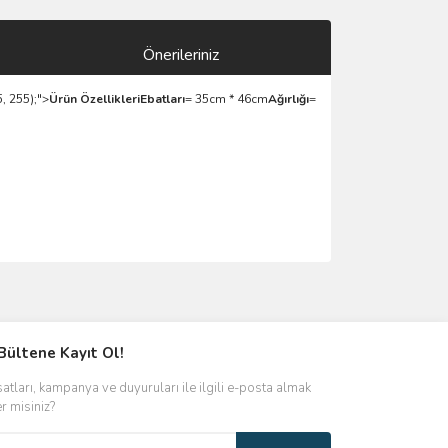
Önerileriniz
, 255);">
Ürün Özellikleri
Ebatları
= 35cm * 46cm
Ağırlığı
=
ımıza iletebilirsiniz.
Bültene Kayıt Ol!
satları, kampanya ve duyuruları ile ilgili e-posta almak
er misiniz?