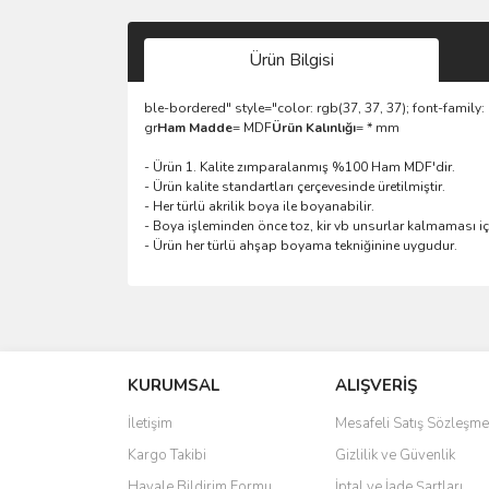
Ürün Bilgisi
ble-bordered" style="color: rgb(37, 37, 37); font-family:
gr
Ham Madde
= MDF
Ürün Kalınlığı
= * mm
- Ürün 1. Kalite zımparalanmış %100 Ham MDF'dir.
- Ürün kalite standartları çerçevesinde üretilmiştir.
- Her türlü akrilik boya ile boyanabilir.
- Boya işleminden önce toz, kir vb unsurlar kalmaması için 
- Ürün her türlü ahşap boyama tekniğinine uygudur.
Bu ürünün fiyat bilgisi, resim, ürün açıklamalarında 
Görüş ve önerileriniz için teşekkür ederiz.
KURUMSAL
ALIŞVERİŞ
Ürün resmi kalitesiz, bozuk veya görüntülenemiyo
Ürün açıklamasında eksik bilgiler bulunuyor.
İletişim
Mesafeli Satış Sözleşme
Ürün bilgilerinde hatalar bulunuyor.
Kargo Takibi
Gizlilik ve Güvenlik
Ürün fiyatı diğer sitelerden daha pahalı.
Havale Bildirim Formu
İptal ve İade Şartları