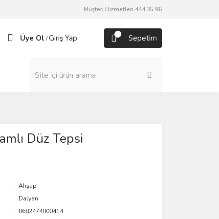
Müşteri Hizmetleri 444 35 96
Üye Ol
Giriş Yap
Sepetim
/
amlı Düz Tepsi
Ahşap
Dalyan
8682474000414