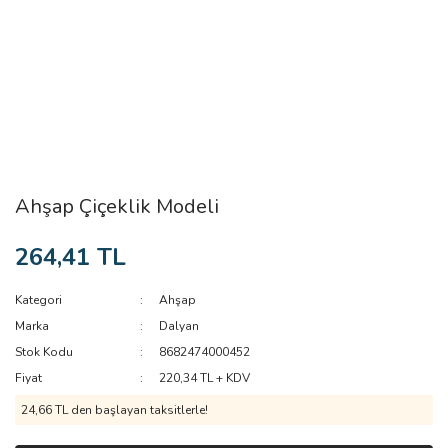
Ahşap Çiçeklik Modeli
264,41 TL
Kategori
Ahşap
Marka
Dalyan
Stok Kodu
8682474000452
Fiyat
220,34 TL + KDV
24,66 TL den başlayan taksitlerle!