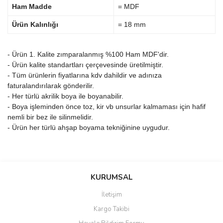
Ham Madde
= MDF
Ürün Kalınlığı
= 18 mm
- Ürün 1. Kalite zımparalanmış %100 Ham MDF'dir.
- Ürün kalite standartları çerçevesinde üretilmiştir.
- Tüm ürünlerin fiyatlarına kdv dahildir ve adınıza
faturalandırılarak gönderilir.
- Her türlü akrilik boya ile boyanabilir.
- Boya işleminden önce toz, kir vb unsurlar kalmaması için hafif
nemli bir bez ile silinmelidir.
- Ürün her türlü ahşap boyama tekniğinine uygudur.
Bu ürünün fiyat bilgisi, resim, ürün açıklamalarında ve diğer
konularda yetersiz gördüğünüz noktaları öneri formunu kullanarak
Bu ürüne ilk yorumu siz yapın!
KURUMSAL
tarafımıza iletebilirsiniz.
Görüş ve önerileriniz için teşekkür ederiz.
İletişim
Yorum Yaz
Kargo Takibi
Ürün resmi kalitesiz, bozuk veya görüntülenemiyor.