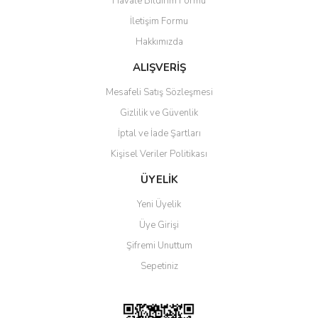
Havale Bildirim Formu
Ürün açıklamasında eksik bilgiler bulunuyor.
İletişim Formu
Ürün bilgilerinde hatalar bulunuyor.
Hakkımızda
Ürün fiyatı diğer sitelerden daha pahalı.
Bu ürüne benzer farklı alternatifler olmalı.
ALIŞVERİŞ
Mesafeli Satış Sözleşmesi
Gizlilik ve Güvenlik
İptal ve İade Şartları
Kişisel Veriler Politikası
Gönder
ÜYELİK
Yeni Üyelik
Üye Girişi
Şifremi Unuttum
Sepetiniz