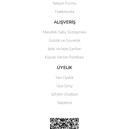
İletişim Formu
Ürün bilgilerinde hatalar bulunuyor.
Hakkımızda
Ürün fiyatı diğer sitelerden daha pahalı.
Bu ürüne benzer farklı alternatifler olmalı.
ALIŞVERİŞ
Mesafeli Satış Sözleşmesi
Gizlilik ve Güvenlik
İptal ve İade Şartları
Kişisel Veriler Politikası
Gönder
ÜYELİK
Yeni Üyelik
Üye Girişi
Şifremi Unuttum
Sepetiniz