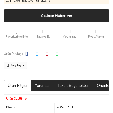
0,71 TL den başlayan taksitlerle!
Gelince Haber Ver
Tavsiye Et
Yorum Yaz
Fiyat Alarmı
Ürün Paylaş :
Karşılaştır
Ürün Bilgisi
Yorumlar
Taksit Seçenekleri
Önerilerin
Ürün Özellikleri
Ebatları
= 45cm * 11cm