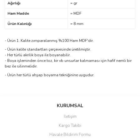
Ağırlığı
= gr
Ham Madde
= MDF
Ürün Kalınlığı
= 8 mm
- Ürün 1. Kalite zımparalanmış %100 Ham MDF'dir.
- Ürün kalite standartları çerçevesinde üretilmiştir.
- Her türlü akrilik boya ile boyanabilir.
- Boya işleminden önce toz, kir vb unsurlar kalmaması için hafif nemli bir
bez ile silinmelidir.
- Ürün her türlü ahşap boyama tekniğinine uygudur.
Bu ürünün fiyat bilgisi, resim, ürün açıklamalarında ve diğer
konularda yetersiz gördüğünüz noktaları öneri formunu kullanarak
Bu ürüne ilk yorumu siz yapın!
KURUMSAL
tarafımıza iletebilirsiniz.
Görüş ve önerileriniz için teşekkür ederiz.
İletişim
Yorum Yaz
Kargo Takibi
Ürün resmi kalitesiz, bozuk veya görüntülenemiyor.
Havale Bildirim Formu
Ürün açıklamasında eksik bilgiler bulunuyor.