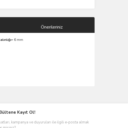
Önerileriniz
alınlığı
= 6 mm
ımıza iletebilirsiniz.
Bültene Kayıt Ol!
satları, kampanya ve duyuruları ile ilgili e-posta almak
er misiniz?