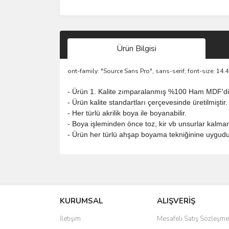
Ürün Bilgisi
ont-family: "Source Sans Pro", sans-serif; font-size: 14.
- Ürün 1. Kalite zımparalanmış %100 Ham MDF'di
- Ürün kalite standartları çerçevesinde üretilmiştir.
- Her türlü akrilik boya ile boyanabilir.
- Boya işleminden önce toz, kir vb unsurlar kalmamas
- Ürün her türlü ahşap boyama tekniğinine uygudu
Bu ürünün fiyat bilgisi, resim, ürün açıklamalarında 
Görüş ve önerileriniz için teşekkür ederiz.
KURUMSAL
ALIŞVERİŞ
Ürün resmi kalitesiz, bozuk veya görüntülenemiyo
Ürün açıklamasında eksik bilgiler bulunuyor.
İletişim
Mesafeli Satış Sözleşme