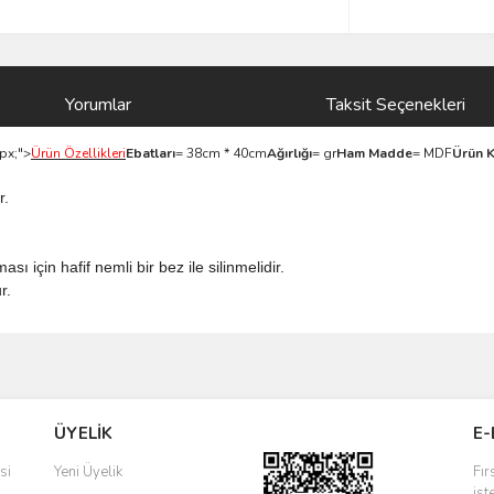
Yorumlar
Taksit Seçenekleri
4px;">
Ürün Özellikleri
Ebatları
=
 38
cm * 40cm
Ağırlığı
= gr
Ham Madde
= MDF
Ürün K
r.
ı için hafif nemli bir bez ile silinmelidir.
r.
ve diğer konularda yetersiz gördüğünüz noktaları öneri formunu kullanarak taraf
Bu ürüne ilk yorumu siz yapın!
ÜYELİK
E-
r.
Yorum Yaz
si
Yeni Üyelik
Fır
ist