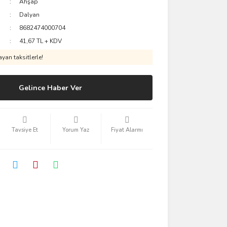
Ahşap
Dalyan
8682474000704
41,67 TL + KDV
yan taksitlerle!
Gelince Haber Ver
Tavsiye Et
Yorum Yaz
Fiyat Alarmı