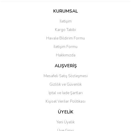
Bu ürünün fiyat bilgisi, resim, ürün açıklamalarında ve diğer
konularda yetersiz gördüğünüz noktaları öneri formunu kullanarak
Bu ürüne ilk yorumu siz yapın!
KURUMSAL
tarafımıza iletebilirsiniz.
Görüş ve önerileriniz için teşekkür ederiz.
İletişim
Yorum Yaz
Kargo Takibi
Ürün resmi kalitesiz, bozuk veya görüntülenemiyor.
Havale Bildirim Formu
Ürün açıklamasında eksik bilgiler bulunuyor.
İletişim Formu
Ürün bilgilerinde hatalar bulunuyor.
Hakkımızda
Ürün fiyatı diğer sitelerden daha pahalı.
Bu ürüne benzer farklı alternatifler olmalı.
ALIŞVERİŞ
Mesafeli Satış Sözleşmesi
Gizlilik ve Güvenlik
İptal ve İade Şartları
Kişisel Veriler Politikası
Gönder
ÜYELİK
Yeni Üyelik
Üye Girişi