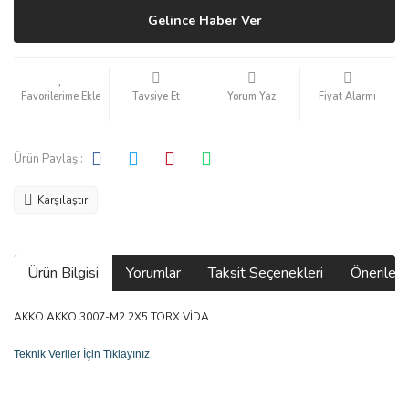
Gelince Haber Ver
Tavsiye Et
Yorum Yaz
Fiyat Alarmı
Ürün Paylaş :
Karşılaştır
Ürün Bilgisi
Yorumlar
Taksit Seçenekleri
Önerilerin
AKKO AKKO 3007-M2.2X5 TORX VİDA
Teknik Veriler İçin Tıklayınız