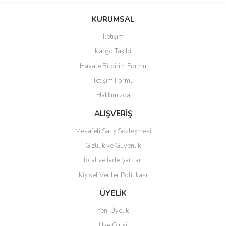
Bu ürünün fiyat bilgisi, resim, ürün açıklamalarında ve diğer
konularda yetersiz gördüğünüz noktaları öneri formunu kullanarak
Bu ürüne ilk yorumu siz yapın!
KURUMSAL
tarafımıza iletebilirsiniz.
Görüş ve önerileriniz için teşekkür ederiz.
İletişim
Yorum Yaz
Kargo Takibi
Ürün resmi kalitesiz, bozuk veya görüntülenemiyor.
Havale Bildirim Formu
Ürün açıklamasında eksik bilgiler bulunuyor.
İletişim Formu
Ürün bilgilerinde hatalar bulunuyor.
Hakkımızda
Ürün fiyatı diğer sitelerden daha pahalı.
Bu ürüne benzer farklı alternatifler olmalı.
ALIŞVERİŞ
Mesafeli Satış Sözleşmesi
Gizlilik ve Güvenlik
İptal ve İade Şartları
Kişisel Veriler Politikası
Gönder
ÜYELİK
Yeni Üyelik
Üye Girişi