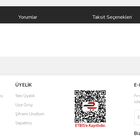
Yorumlar
Taksit Seçenekleri
ve diğer konularda yetersiz gördüğünüz noktaları öneri formunu kullanarak taraf
Bu ürüne ilk yorumu siz yapın!
ÜYELİK
E-
r.
Yorum Yaz
si
Yeni Üyelik
Fır
ist
Üye Girişi
Şifremi Unuttum
Sepetiniz
Bi