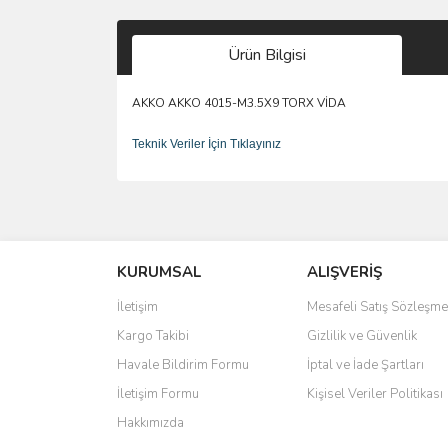
Ürün Bilgisi
AKKO AKKO 4015-M3.5X9 TORX VİDA
Teknik Veriler İçin Tıklayınız
Bu ürünün fiyat bilgisi, resim, ürün açıklamalarında 
Görüş ve önerileriniz için teşekkür ederiz.
KURUMSAL
ALIŞVERİŞ
Ürün resmi kalitesiz, bozuk veya görüntülenemiyo
Ürün açıklamasında eksik bilgiler bulunuyor.
İletişim
Mesafeli Satış Sözleşme
Ürün bilgilerinde hatalar bulunuyor.
Kargo Takibi
Gizlilik ve Güvenlik
Ürün fiyatı diğer sitelerden daha pahalı.
Havale Bildirim Formu
İptal ve İade Şartları
Bu ürüne benzer farklı alternatifler olmalı.
İletişim Formu
Kişisel Veriler Politikası
Hakkımızda