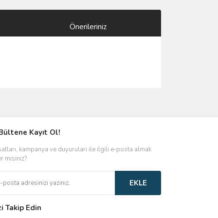
Önerileriniz
ımıza iletebilirsiniz.
Bültene Kayıt Ol!
satları, kampanya ve duyuruları ile ilgili e-posta almak
er misiniz?
EKLE
zi Takip Edin