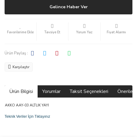
Gelince Haber Ver
Tavsiye Et
Yorum Yaz
Fiyat Alarmı
Ürün Paylaş :
Karşılaştır
Ürün Bilgisi
Yorumlar
Taksit Seçenekleri
Önerilerin
AKKO AAY-03 ALTLIK YAYI
Teknik Veriler İçin Tıklayınız
Bu ürünün fiyat bilgisi, resim, ürün açıklamalarında ve diğer