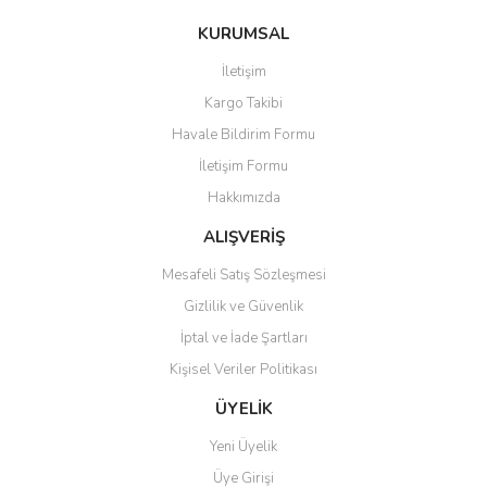
konularda yetersiz gördüğünüz noktaları öneri formunu kullanarak
Bu ürüne ilk yorumu siz yapın!
KURUMSAL
tarafımıza iletebilirsiniz.
Görüş ve önerileriniz için teşekkür ederiz.
İletişim
Yorum Yaz
Kargo Takibi
Ürün resmi kalitesiz, bozuk veya görüntülenemiyor.
Havale Bildirim Formu
Ürün açıklamasında eksik bilgiler bulunuyor.
İletişim Formu
Ürün bilgilerinde hatalar bulunuyor.
Hakkımızda
Ürün fiyatı diğer sitelerden daha pahalı.
Bu ürüne benzer farklı alternatifler olmalı.
ALIŞVERİŞ
Mesafeli Satış Sözleşmesi
Gizlilik ve Güvenlik
İptal ve İade Şartları
Kişisel Veriler Politikası
Gönder
ÜYELİK
Yeni Üyelik
Üye Girişi