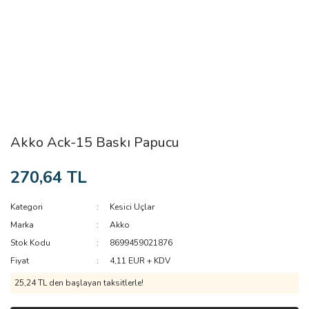
Akko Ack-15 Baskı Papucu
270,64 TL
Kategori
Kesici Uçlar
Marka
Akko
Stok Kodu
8699459021876
Fiyat
4,11 EUR + KDV
25,24 TL den başlayan taksitlerle!