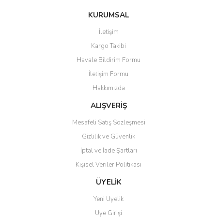
konularda yetersiz gördüğünüz noktaları öneri formunu kullanarak
Bu ürüne ilk yorumu siz yapın!
KURUMSAL
tarafımıza iletebilirsiniz.
Görüş ve önerileriniz için teşekkür ederiz.
İletişim
Yorum Yaz
Kargo Takibi
Ürün resmi kalitesiz, bozuk veya görüntülenemiyor.
Havale Bildirim Formu
Ürün açıklamasında eksik bilgiler bulunuyor.
İletişim Formu
Ürün bilgilerinde hatalar bulunuyor.
Hakkımızda
Ürün fiyatı diğer sitelerden daha pahalı.
Bu ürüne benzer farklı alternatifler olmalı.
ALIŞVERİŞ
Mesafeli Satış Sözleşmesi
Gizlilik ve Güvenlik
İptal ve İade Şartları
Kişisel Veriler Politikası
Gönder
ÜYELİK
Yeni Üyelik
Üye Girişi