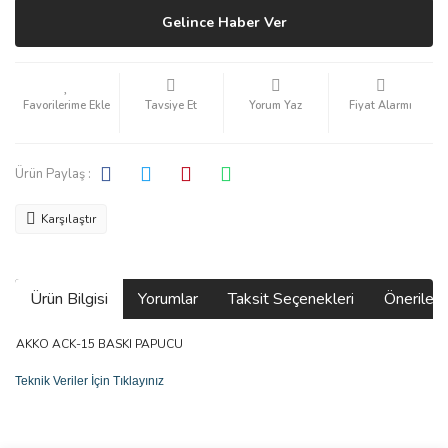
Gelince Haber Ver
Tavsiye Et
Yorum Yaz
Fiyat Alarmı
Ürün Paylaş :
Karşılaştır
Ürün Bilgisi
Yorumlar
Taksit Seçenekleri
Önerilerin
AKKO ACK-15 BASKI PAPUCU
Teknik Veriler İçin Tıklayınız
Bu ürünün fiyat bilgisi, resim, ürün açıklamalarında ve diğer