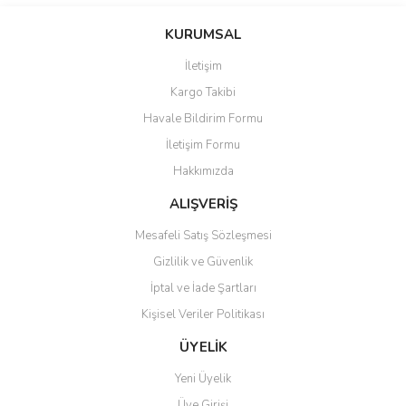
Bu ürünün fiyat bilgisi, resim, ürün açıklamalarında ve diğer
konularda yetersiz gördüğünüz noktaları öneri formunu kullanarak
Bu ürüne ilk yorumu siz yapın!
KURUMSAL
tarafımıza iletebilirsiniz.
Görüş ve önerileriniz için teşekkür ederiz.
İletişim
Yorum Yaz
Kargo Takibi
Ürün resmi kalitesiz, bozuk veya görüntülenemiyor.
Havale Bildirim Formu
Ürün açıklamasında eksik bilgiler bulunuyor.
İletişim Formu
Ürün bilgilerinde hatalar bulunuyor.
Hakkımızda
Ürün fiyatı diğer sitelerden daha pahalı.
Bu ürüne benzer farklı alternatifler olmalı.
ALIŞVERİŞ
Mesafeli Satış Sözleşmesi
Gizlilik ve Güvenlik
İptal ve İade Şartları
Kişisel Veriler Politikası
Gönder
ÜYELİK
Yeni Üyelik
Üye Girişi