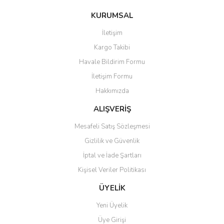
konularda yetersiz gördüğünüz noktaları öneri formunu kullanarak
Bu ürüne ilk yorumu siz yapın!
KURUMSAL
tarafımıza iletebilirsiniz.
Görüş ve önerileriniz için teşekkür ederiz.
İletişim
Yorum Yaz
Kargo Takibi
Ürün resmi kalitesiz, bozuk veya görüntülenemiyor.
Havale Bildirim Formu
Ürün açıklamasında eksik bilgiler bulunuyor.
İletişim Formu
Ürün bilgilerinde hatalar bulunuyor.
Hakkımızda
Ürün fiyatı diğer sitelerden daha pahalı.
Bu ürüne benzer farklı alternatifler olmalı.
ALIŞVERİŞ
Mesafeli Satış Sözleşmesi
Gizlilik ve Güvenlik
İptal ve İade Şartları
Kişisel Veriler Politikası
Gönder
ÜYELİK
Yeni Üyelik
Üye Girişi