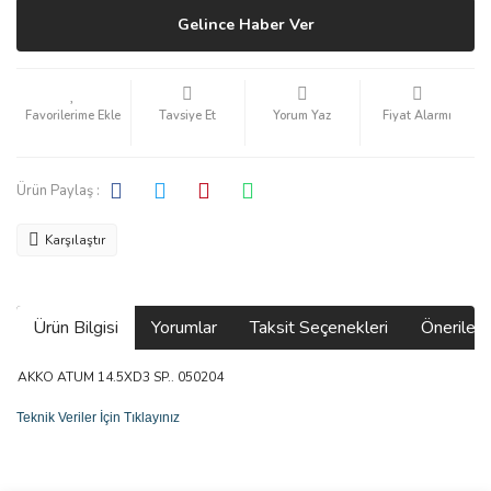
Gelince Haber Ver
Tavsiye Et
Yorum Yaz
Fiyat Alarmı
Ürün Paylaş :
Karşılaştır
Ürün Bilgisi
Yorumlar
Taksit Seçenekleri
Önerilerin
AKKO ATUM 14.5XD3 SP.. 050204
Teknik Veriler İçin Tıklayınız
Bu ürünün fiyat bilgisi, resim, ürün açıklamalarında ve diğer