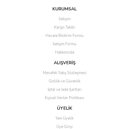
konularda yetersiz gördüğünüz noktaları öneri formunu kullanarak
Bu ürüne ilk yorumu siz yapın!
KURUMSAL
tarafımıza iletebilirsiniz.
Görüş ve önerileriniz için teşekkür ederiz.
İletişim
Yorum Yaz
Kargo Takibi
Ürün resmi kalitesiz, bozuk veya görüntülenemiyor.
Havale Bildirim Formu
Ürün açıklamasında eksik bilgiler bulunuyor.
İletişim Formu
Ürün bilgilerinde hatalar bulunuyor.
Hakkımızda
Ürün fiyatı diğer sitelerden daha pahalı.
Bu ürüne benzer farklı alternatifler olmalı.
ALIŞVERİŞ
Mesafeli Satış Sözleşmesi
Gizlilik ve Güvenlik
İptal ve İade Şartları
Kişisel Veriler Politikası
Gönder
ÜYELİK
Yeni Üyelik
Üye Girişi