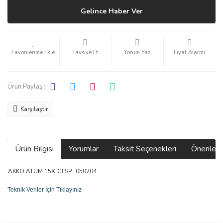
Gelince Haber Ver
Tavsiye Et
Yorum Yaz
Fiyat Alarmı
Ürün Paylaş :
Karşılaştır
Ürün Bilgisi
Yorumlar
Taksit Seçenekleri
Önerilerin
AKKO ATUM 15XD3 SP.. 050204
Teknik Veriler İçin Tıklayınız
Bu ürünün fiyat bilgisi, resim, ürün açıklamalarında ve diğer