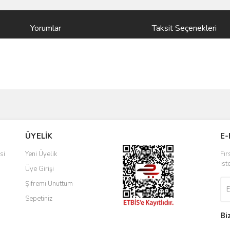
Yorumlar
Taksit Seçenekleri
ve diğer konularda yetersiz gördüğünüz noktaları öneri formunu kullanarak taraf
Bu ürüne ilk yorumu siz yapın!
ÜYELİK
E-
r.
Yorum Yaz
si
Yeni Üyelik
Fır
ist
Üye Girişi
Şifremi Unuttum
Sepetiniz
Bi