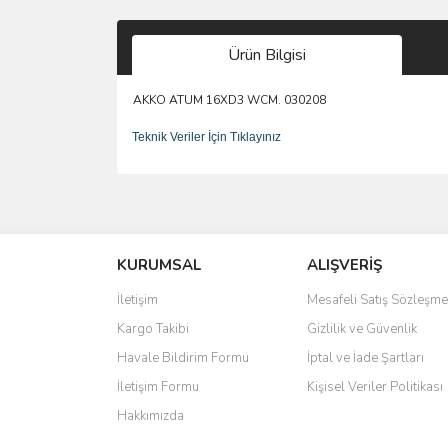
Ürün Bilgisi
AKKO ATUM 16XD3 WCM. 030208
Teknik Veriler İçin Tıklayınız
Bu ürünün fiyat bilgisi, resim, ürün açıklamalarında 
Görüş ve önerileriniz için teşekkür ederiz.
KURUMSAL
ALIŞVERİŞ
Ürün resmi kalitesiz, bozuk veya görüntülenemiyo
Ürün açıklamasında eksik bilgiler bulunuyor.
İletişim
Mesafeli Satış Sözleşme
Ürün bilgilerinde hatalar bulunuyor.
Kargo Takibi
Gizlilik ve Güvenlik
Ürün fiyatı diğer sitelerden daha pahalı.
Havale Bildirim Formu
İptal ve İade Şartları
Bu ürüne benzer farklı alternatifler olmalı.
İletişim Formu
Kişisel Veriler Politikası
Hakkımızda