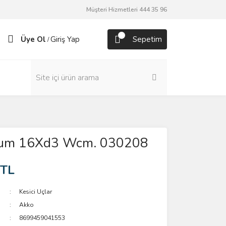
Müşteri Hizmetleri 444 35 96
Üye Ol
Giriş Yap
Sepetim
/
tum 16Xd3 Wcm. 030208
 TL
Kesici Uçlar
Akko
8699459041553