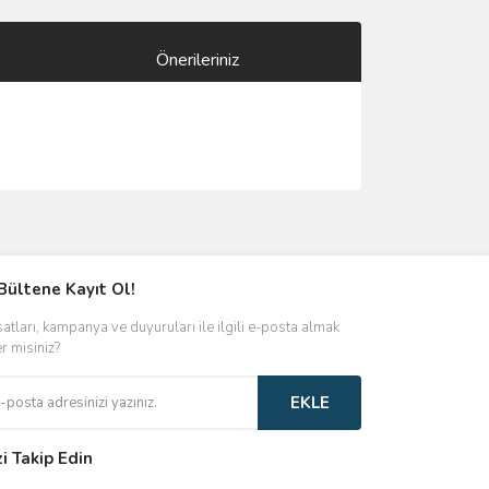
Önerileriniz
ımıza iletebilirsiniz.
Bültene Kayıt Ol!
satları, kampanya ve duyuruları ile ilgili e-posta almak
er misiniz?
EKLE
zi Takip Edin