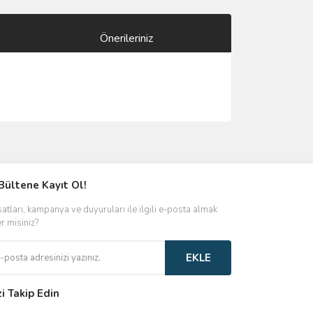
Önerileriniz
ımıza iletebilirsiniz.
Bültene Kayıt Ol!
satları, kampanya ve duyuruları ile ilgili e-posta almak
er misiniz?
EKLE
zi Takip Edin