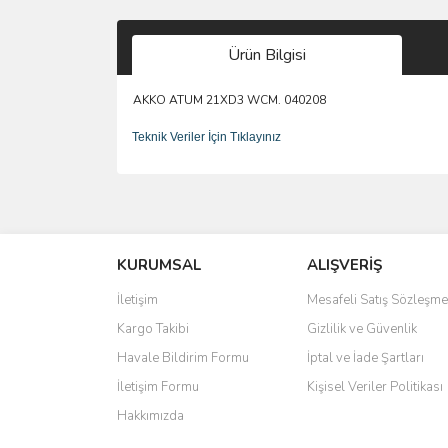
Ürün Bilgisi
AKKO ATUM 21XD3 WCM. 040208
Teknik Veriler İçin Tıklayınız
Bu ürünün fiyat bilgisi, resim, ürün açıklamalarında 
Görüş ve önerileriniz için teşekkür ederiz.
KURUMSAL
ALIŞVERİŞ
Ürün resmi kalitesiz, bozuk veya görüntülenemiyo
Ürün açıklamasında eksik bilgiler bulunuyor.
İletişim
Mesafeli Satış Sözleşme
Ürün bilgilerinde hatalar bulunuyor.
Kargo Takibi
Gizlilik ve Güvenlik
Ürün fiyatı diğer sitelerden daha pahalı.
Havale Bildirim Formu
İptal ve İade Şartları
Bu ürüne benzer farklı alternatifler olmalı.
İletişim Formu
Kişisel Veriler Politikası
Hakkımızda