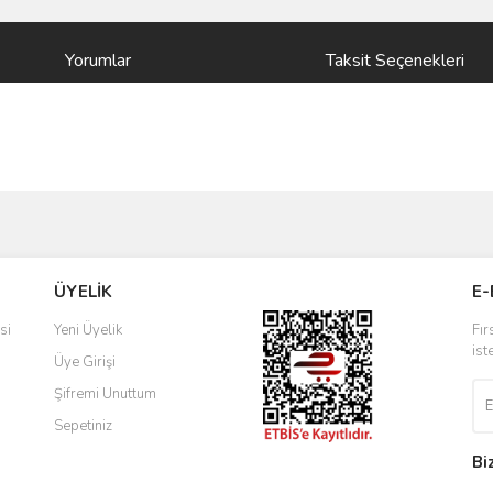
Yorumlar
Taksit Seçenekleri
ve diğer konularda yetersiz gördüğünüz noktaları öneri formunu kullanarak taraf
Bu ürüne ilk yorumu siz yapın!
ÜYELİK
E-
r.
Yorum Yaz
si
Yeni Üyelik
Fır
ist
Üye Girişi
Şifremi Unuttum
Sepetiniz
Bi