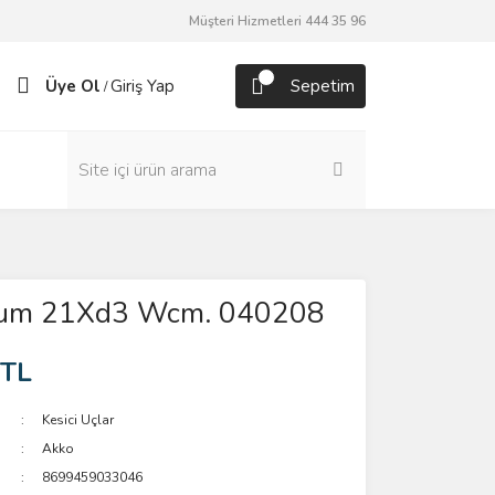
Müşteri Hizmetleri 444 35 96
Üye Ol
Giriş Yap
Sepetim
/
tum 21Xd3 Wcm. 040208
 TL
Kesici Uçlar
Akko
8699459033046