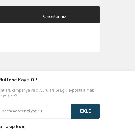
Önerileriniz
ımıza iletebilirsiniz.
Bültene Kayıt Ol!
satları, kampanya ve duyuruları ile ilgili e-posta almak
er misiniz?
EKLE
zi Takip Edin