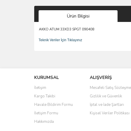
Ürün Bilgisi
AKKO ATUM 33XD3 SPGT 090408
Teknik Veriler İçin Tıklayınız
Bu ürünün fiyat bilgisi, resim, ürün açıklamalarında 
Görüş ve önerileriniz için teşekkür ederiz.
KURUMSAL
ALIŞVERİŞ
Ürün resmi kalitesiz, bozuk veya görüntülenemiyo
Ürün açıklamasında eksik bilgiler bulunuyor.
İletişim
Mesafeli Satış Sözleşme
Ürün bilgilerinde hatalar bulunuyor.
Kargo Takibi
Gizlilik ve Güvenlik
Ürün fiyatı diğer sitelerden daha pahalı.
Havale Bildirim Formu
İptal ve İade Şartları
Bu ürüne benzer farklı alternatifler olmalı.
İletişim Formu
Kişisel Veriler Politikası
Hakkımızda