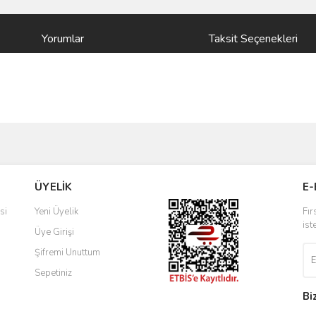
Yorumlar
Taksit Seçenekleri
ve diğer konularda yetersiz gördüğünüz noktaları öneri formunu kullanarak taraf
Bu ürüne ilk yorumu siz yapın!
ÜYELİK
E-
r.
Yorum Yaz
si
Yeni Üyelik
Fır
ist
Üye Girişi
Şifremi Unuttum
Sepetiniz
Bi