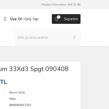
Müşteri Hizmetleri 444 35 96
Üye Ol
Giriş Yap
Sepetim
/
um 33Xd3 Spgt 090408
 TL
Kesici Uçlar
Akko
8699459017251