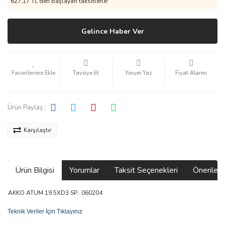
627,17 TL den başlayan taksitlerle!
Gelince Haber Ver
Tavsiye Et
Yorum Yaz
Fiyat Alarmı
Ürün Paylaş :
Karşılaştır
Ürün Bilgisi
Yorumlar
Taksit Seçenekleri
Önerilerin
AKKO ATUM 19.5XD3 SP.. 060204
Teknik Veriler İçin Tıklayınız