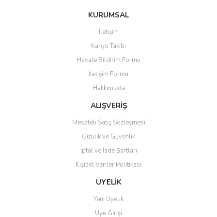
konularda yetersiz gördüğünüz noktaları öneri formunu kullanarak
Bu ürüne ilk yorumu siz yapın!
KURUMSAL
tarafımıza iletebilirsiniz.
Görüş ve önerileriniz için teşekkür ederiz.
İletişim
Yorum Yaz
Kargo Takibi
Ürün resmi kalitesiz, bozuk veya görüntülenemiyor.
Havale Bildirim Formu
Ürün açıklamasında eksik bilgiler bulunuyor.
İletişim Formu
Ürün bilgilerinde hatalar bulunuyor.
Hakkımızda
Ürün fiyatı diğer sitelerden daha pahalı.
Bu ürüne benzer farklı alternatifler olmalı.
ALIŞVERİŞ
Mesafeli Satış Sözleşmesi
Gizlilik ve Güvenlik
İptal ve İade Şartları
Kişisel Veriler Politikası
Gönder
ÜYELİK
Yeni Üyelik
Üye Girişi