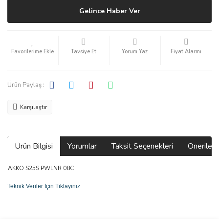
Gelince Haber Ver
Tavsiye Et
Yorum Yaz
Fiyat Alarmı
Ürün Paylaş :
Karşılaştır
Ürün Bilgisi
Yorumlar
Taksit Seçenekleri
Önerilerin
AKKO S25S PWLNR 08C
Teknik Veriler İçin Tıklayınız
Bu ürünün fiyat bilgisi, resim, ürün açıklamalarında ve diğer