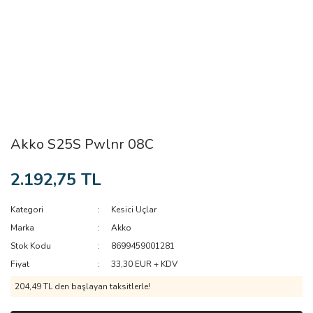
Akko S25S Pwlnr 08C
2.192,75 TL
Kategori
Kesici Uçlar
Marka
Akko
Stok Kodu
8699459001281
Fiyat
33,30 EUR + KDV
204,49 TL den başlayan taksitlerle!