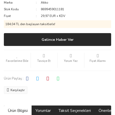
Marka
Akko
Stok Kodu
8699459011181
Fiyat
29,97 EUR + KDV
184,04 TL den başlayan taksitlerle!
Gelince Haber Ver
Tavsiye Et
Yorum Yaz
Fiyat Alarmı
Ürün Paylaş :
Karşılaştır
Ürün Bilgisi
Yorumlar
Taksit Seçenekleri
Önerilerin