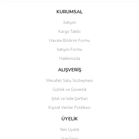
Bu ürünün fiyat bilgisi, resim, ürün açıklamalarında ve diğer
konularda yetersiz gördüğünüz noktaları öneri formunu kullanarak
Bu ürüne ilk yorumu siz yapın!
KURUMSAL
tarafımıza iletebilirsiniz.
Görüş ve önerileriniz için teşekkür ederiz.
İletişim
Yorum Yaz
Kargo Takibi
Ürün resmi kalitesiz, bozuk veya görüntülenemiyor.
Havale Bildirim Formu
Ürün açıklamasında eksik bilgiler bulunuyor.
İletişim Formu
Ürün bilgilerinde hatalar bulunuyor.
Hakkımızda
Ürün fiyatı diğer sitelerden daha pahalı.
Bu ürüne benzer farklı alternatifler olmalı.
ALIŞVERİŞ
Mesafeli Satış Sözleşmesi
Gizlilik ve Güvenlik
İptal ve İade Şartları
Kişisel Veriler Politikası
Gönder
ÜYELİK
Yeni Üyelik
Üye Girişi