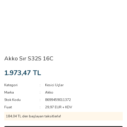
Akko Sır S32S 16C
1.973,47 TL
Kategori
Kesici Uçlar
Marka
Akko
Stok Kodu
8699459011372
Fiyat
29,97 EUR + KDV
184,04 TL den başlayan taksitlerle!