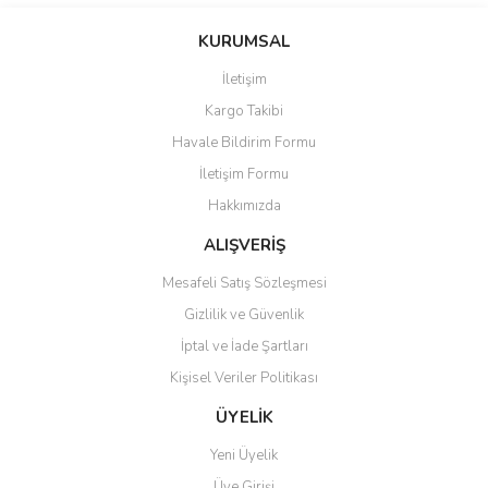
Bu ürünün fiyat bilgisi, resim, ürün açıklamalarında ve diğer
konularda yetersiz gördüğünüz noktaları öneri formunu kullanarak
Bu ürüne ilk yorumu siz yapın!
KURUMSAL
tarafımıza iletebilirsiniz.
Görüş ve önerileriniz için teşekkür ederiz.
İletişim
Yorum Yaz
Kargo Takibi
Ürün resmi kalitesiz, bozuk veya görüntülenemiyor.
Havale Bildirim Formu
Ürün açıklamasında eksik bilgiler bulunuyor.
İletişim Formu
Ürün bilgilerinde hatalar bulunuyor.
Hakkımızda
Ürün fiyatı diğer sitelerden daha pahalı.
Bu ürüne benzer farklı alternatifler olmalı.
ALIŞVERİŞ
Mesafeli Satış Sözleşmesi
Gizlilik ve Güvenlik
İptal ve İade Şartları
Kişisel Veriler Politikası
Gönder
ÜYELİK
Yeni Üyelik
Üye Girişi