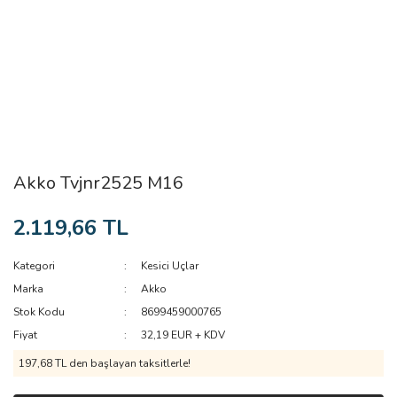
Akko Tvjnr2525 M16
2.119,66 TL
Kategori
Kesici Uçlar
Marka
Akko
Stok Kodu
8699459000765
Fiyat
32,19 EUR + KDV
197,68 TL den başlayan taksitlerle!