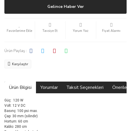
Gelince Haber Ver
Tavsiye Et
Yorum Yaz
Fiyat Alarmı
Ürün Paylaş :
Karşılaştır
Ürün Bilgisi
Yorumlar
Taksit Seçenekleri
Önerilerin
Güç: 120 W
Volt: 12 V DC
Basınç: 100 psi max.
Çap: 30 mm (silindir)
Hortum: 60 cm
Kablo: 280 cm