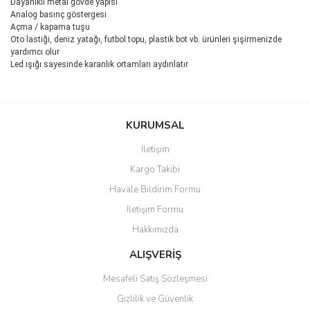
Dayanıklı metal gövde yapısı
Analog basınç göstergesi
Açma / kapama tuşu
Oto lastiği, deniz yatağı, futbol topu, plastik bot vb. ürünleri şişirmenizde
yardımcı olur
Led ışığı sayesinde karanlık ortamları aydınlatır
Bu ürünün fiyat bilgisi, resim, ürün açıklamalarında ve diğer
konularda yetersiz gördüğünüz noktaları öneri formunu kullanarak
Bu ürüne ilk yorumu siz yapın!
KURUMSAL
tarafımıza iletebilirsiniz.
Görüş ve önerileriniz için teşekkür ederiz.
İletişim
Yorum Yaz
Kargo Takibi
Ürün resmi kalitesiz, bozuk veya görüntülenemiyor.
Havale Bildirim Formu
Ürün açıklamasında eksik bilgiler bulunuyor.
İletişim Formu
Ürün bilgilerinde hatalar bulunuyor.
Hakkımızda
Ürün fiyatı diğer sitelerden daha pahalı.
Bu ürüne benzer farklı alternatifler olmalı.
ALIŞVERİŞ
Mesafeli Satış Sözleşmesi
Gizlilik ve Güvenlik