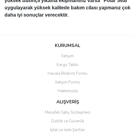
yüksek basınçlı yıkama ekipmanınız varsa "Polar Seal"
uygulayarak yüksek kalitede bakım cilası yapmanız çok
daha iyi sonuçlar verecektir.
Bu ürünün fiyat bilgisi, resim, ürün açıklamalarında ve diğer
konularda yetersiz gördüğünüz noktaları öneri formunu kullanarak
Bu ürüne ilk yorumu siz yapın!
KURUMSAL
tarafımıza iletebilirsiniz.
Görüş ve önerileriniz için teşekkür ederiz.
İletişim
Yorum Yaz
Kargo Takibi
Ürün resmi kalitesiz, bozuk veya görüntülenemiyor.
Havale Bildirim Formu
Ürün açıklamasında eksik bilgiler bulunuyor.
İletişim Formu
Ürün bilgilerinde hatalar bulunuyor.
Hakkımızda
Ürün fiyatı diğer sitelerden daha pahalı.
Bu ürüne benzer farklı alternatifler olmalı.
ALIŞVERİŞ
Mesafeli Satış Sözleşmesi
Gizlilik ve Güvenlik
İptal ve İade Şartları