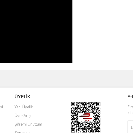
ve diğer konularda yetersiz gördüğünüz noktaları öneri formunu kullanarak taraf
Bu ürüne ilk yorumu siz yapın!
ÜYELİK
E-
r.
Yorum Yaz
si
Yeni Üyelik
Fır
ist
Üye Girişi
Şifremi Unuttum
Sepetiniz