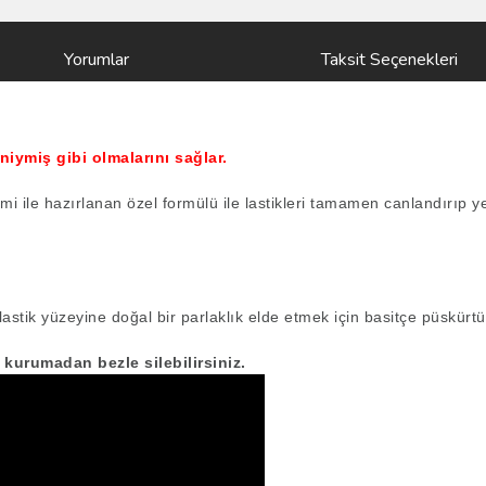
Yorumlar
Taksit Seçenekleri
niymiş gibi olmalarını sağlar.
i ile hazırlanan özel formülü ile lastikleri tamamen canlandırıp ye
lastik yüzeyine doğal bir parlaklık elde etmek için basitçe püskür
kurumadan bezle silebilirsiniz.