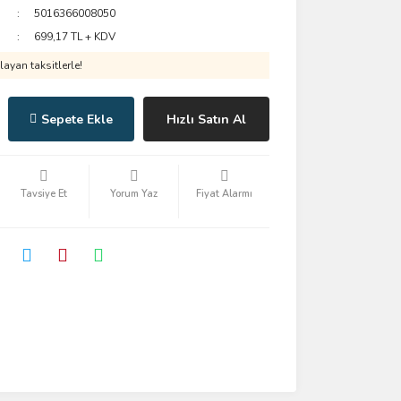
5016366008050
699,17 TL + KDV
ayan taksitlerle!
Sepete Ekle
Hızlı Satın Al
Tavsiye Et
Yorum Yaz
Fiyat Alarmı