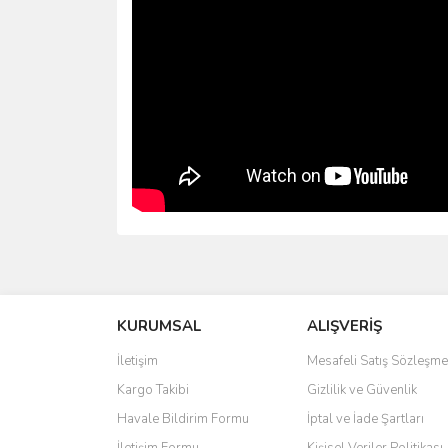
Bu ürünün fiyat bilgisi, resim, ürün açıklamalarında 
Görüş ve önerileriniz için teşekkür ederiz.
KURUMSAL
ALIŞVERİŞ
Ürün resmi kalitesiz, bozuk veya görüntülenemiyo
Ürün açıklamasında eksik bilgiler bulunuyor.
İletişim
Mesafeli Satış Sözleşme
Ürün bilgilerinde hatalar bulunuyor.
Kargo Takibi
Gizlilik ve Güvenlik
Ürün fiyatı diğer sitelerden daha pahalı.
Havale Bildirim Formu
İptal ve İade Şartları
Bu ürüne benzer farklı alternatifler olmalı.
İletişim Formu
Kişisel Veriler Politikası