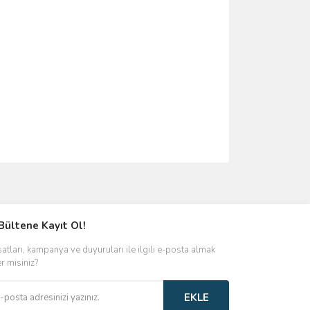
ımıza iletebilirsiniz.
Bültene Kayıt Ol!
satları, kampanya ve duyuruları ile ilgili e-posta almak
er misiniz?
EKLE