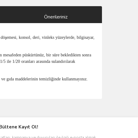
Önerileriniz
 döşemesi, konsol, deri, vinleks yüzeylerde, bilgisayar,
m mesafeden püskürtünüz, bir süre bekledikten sonra
/5 ile 1/20 oranları arasında sulandırılarak
t ve gıda maddelerinin temizliğinde kullanmayınız.
ımıza iletebilirsiniz.
Bültene Kayıt Ol!
satları, kampanya ve duyuruları ile ilgili e-posta almak