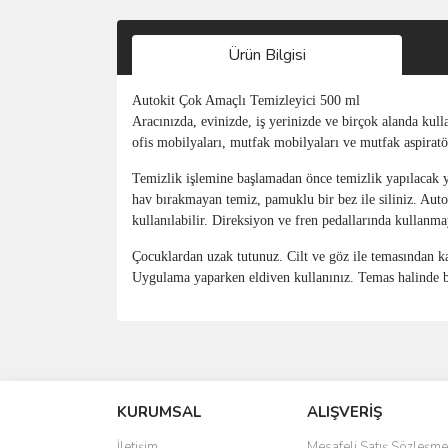
Ürün Bilgisi
Autokit Çok Amaçlı Temizleyici 500 ml
Aracınızda, evinizde, iş yerinizde ve birçok alanda kull
ofis mobilyaları, mutfak mobilyaları ve mutfak aspiratör
Temizlik işlemine başlamadan önce temizlik yapılacak 
hav bırakmayan temiz, pamuklu bir bez ile siliniz. Auto
kullanılabilir. Direksiyon ve fren pedallarında kullanma
Çocuklardan uzak tutunuz. Cilt ve göz ile temasından ka
Uygulama yaparken eldiven kullanınız. Temas halinde bo
Bu ürünün fiyat bilgisi, resim, ürün açıklamalarında 
Görüş ve önerileriniz için teşekkür ederiz.
KURUMSAL
ALIŞVERİŞ
Ürün resmi kalitesiz, bozuk veya görüntülenemiyo
Ürün açıklamasında eksik bilgiler bulunuyor.
İletişim
Mesafeli Satış Sözleşme