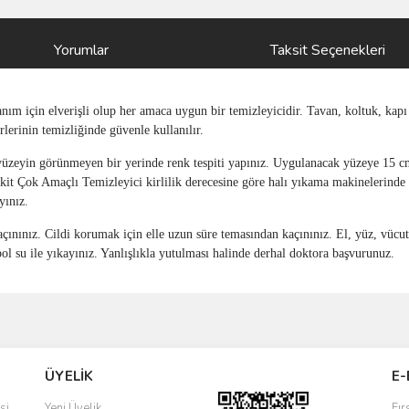
Yorumlar
Taksit Seçenekleri
anım için elverişli olup her amaca uygun bir temizleyicidir. Tavan, koltuk, kapı
lerinin temizliğinde güvenle kullanılır.
yüzeyin görünmeyen bir yerinde renk tespiti yapınız. Uygulanacak yüzeye 15 c
kit Çok Amaçlı Temizleyici kirlilik derecesine göre halı yıkama makinelerinde 1
yınız.
çınınız. Cildi korumak için elle uzun süre temasından kaçınınız. El, yüz, vücu
l su ile yıkayınız. Yanlışlıkla yutulması halinde derhal doktora başvurunuz.
ve diğer konularda yetersiz gördüğünüz noktaları öneri formunu kullanarak taraf
Bu ürüne ilk yorumu siz yapın!
ÜYELİK
E-
r.
Yorum Yaz
si
Yeni Üyelik
Fır