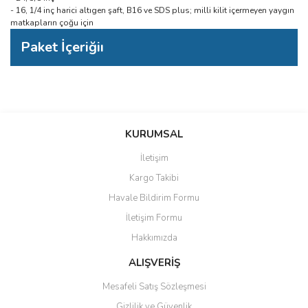
- 16, 1/4 inç harici altıgen şaft, B16 ve SDS plus; milli kilit içermeyen yaygın
matkapların çoğu için
Paket İçeriğiı
Bu ürünün fiyat bilgisi, resim, ürün açıklamalarında ve diğer
konularda yetersiz gördüğünüz noktaları öneri formunu kullanarak
Bu ürüne ilk yorumu siz yapın!
KURUMSAL
tarafımıza iletebilirsiniz.
Görüş ve önerileriniz için teşekkür ederiz.
İletişim
Yorum Yaz
Kargo Takibi
Ürün resmi kalitesiz, bozuk veya görüntülenemiyor.
Havale Bildirim Formu
Ürün açıklamasında eksik bilgiler bulunuyor.
İletişim Formu
Ürün bilgilerinde hatalar bulunuyor.
Hakkımızda
Ürün fiyatı diğer sitelerden daha pahalı.
Bu ürüne benzer farklı alternatifler olmalı.
ALIŞVERİŞ
Mesafeli Satış Sözleşmesi
Gizlilik ve Güvenlik