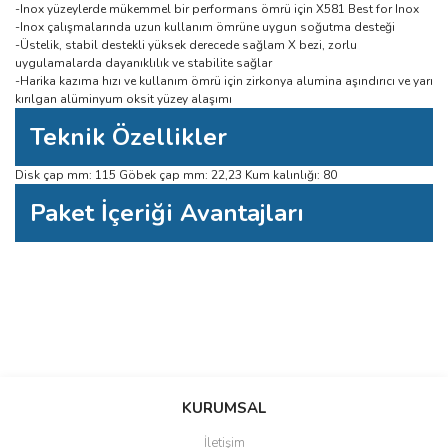
-Inox yüzeylerde mükemmel bir performans ömrü için X581 Best for Inox
-Inox çalışmalarında uzun kullanım ömrüne uygun soğutma desteği
-Üstelik, stabil destekli yüksek derecede sağlam X bezi, zorlu
uygulamalarda dayanıklılık ve stabilite sağlar
-Harika kazıma hızı ve kullanım ömrü için zirkonya alumina aşındırıcı ve yarı
kırılgan alüminyum oksit yüzey alaşımı
Teknik Özellikler
Disk çap mm: 115 Göbek çap mm: 22,23 Kum kalınlığı: 80
Paket İçeriği Avantajları
Bu ürüne ilk yorumu siz yapın!
Bu ürünün fiyat bilgisi, resim, ürün açıklamalarında ve diğer konularda
yetersiz gördüğünüz noktaları öneri formunu kullanarak tarafımıza
Yorum Yaz
iletebilirsiniz.
KURUMSAL
Görüş ve önerileriniz için teşekkür ederiz.
İletişim