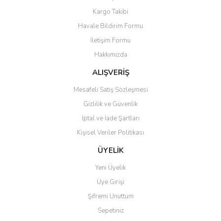
Ürün resmi kalitesiz, bozuk veya görüntülenemiyor.
Kargo Takibi
Ürün açıklamasında eksik bilgiler bulunuyor.
Havale Bildirim Formu
Ürün bilgilerinde hatalar bulunuyor.
İletişim Formu
Ürün fiyatı diğer sitelerden daha pahalı.
Hakkımızda
Bu ürüne benzer farklı alternatifler olmalı.
ALIŞVERİŞ
Mesafeli Satış Sözleşmesi
Gizlilik ve Güvenlik
İptal ve İade Şartları
Gönder
Kişisel Veriler Politikası
ÜYELİK
Yeni Üyelik
Üye Girişi
Şifremi Unuttum
Sepetiniz