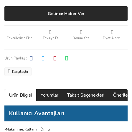
Gelince Haber Ver
Tavsiye Et
Yorum Yaz
Fiyat Alarmı
Ürün Paylaş :
Karşılaştır
Ürün Bilgisi
Yorumlar
Taksit Seçenekleri
Önerilerin
Kullanıcı Avantajları
-Mükemmel Kullanım Ömrü