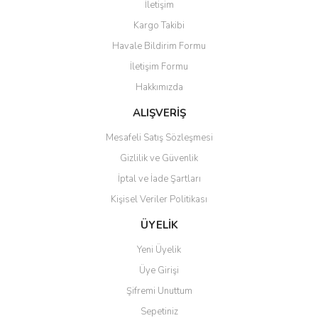
İletişim
Ürün resmi kalitesiz, bozuk veya görüntülenemiyor.
Kargo Takibi
Ürün açıklamasında eksik bilgiler bulunuyor.
Havale Bildirim Formu
Ürün bilgilerinde hatalar bulunuyor.
İletişim Formu
Ürün fiyatı diğer sitelerden daha pahalı.
Hakkımızda
Bu ürüne benzer farklı alternatifler olmalı.
ALIŞVERİŞ
Mesafeli Satış Sözleşmesi
Gizlilik ve Güvenlik
İptal ve İade Şartları
Gönder
Kişisel Veriler Politikası
ÜYELİK
Yeni Üyelik
Üye Girişi
Şifremi Unuttum
Sepetiniz