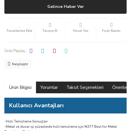
Gelince Haber Ver
Tavsiye Et
Yorum Yaz
Fiyat Alarmı
Ürün Paylaş :
Karşılaştır
Ürün Bilgisi
Yorumlar
Taksit Seçenekleri
Önerilerin
Kullanıcı Avantajları
-Hızlı Temizleme Sonuçları
-Metal ve duvar işi yüzeylerde hızlı temizleme için N377 Best for Metal