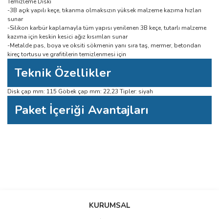
Temizleme Diski
-3B açık yapılı keçe, tıkanma olmaksızın yüksek malzeme kazıma hızları
sunar
-Silikon karbür kaplamayla tüm yapısı yenilenen 3B keçe, tutarlı malzeme
kazıma için keskin kesici ağız kısımları sunar
-Metalde pas, boya ve oksiti sökmenin yanı sıra taş, mermer, betondan
kireç tortusu ve grafitilerin temizlenmesi için
Teknik Özellikler
Disk çap mm: 115 Göbek çap mm: 22,23 Tipler: siyah
Paket İçeriği Avantajları
Bu ürüne ilk yorumu siz yapın!
Bu ürünün fiyat bilgisi, resim, ürün açıklamalarında ve diğer konularda
yetersiz gördüğünüz noktaları öneri formunu kullanarak tarafımıza
Yorum Yaz
iletebilirsiniz.
KURUMSAL
Görüş ve önerileriniz için teşekkür ederiz.