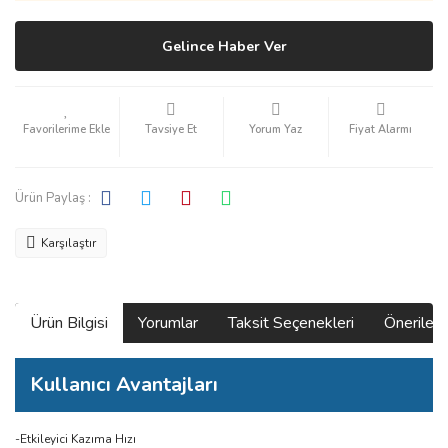
Gelince Haber Ver
Tavsiye Et
Yorum Yaz
Fiyat Alarmı
Ürün Paylaş :
Karşılaştır
Ürün Bilgisi
Yorumlar
Taksit Seçenekleri
Önerilerin
Kullanıcı Avantajları
-Etkileyici Kazıma Hızı