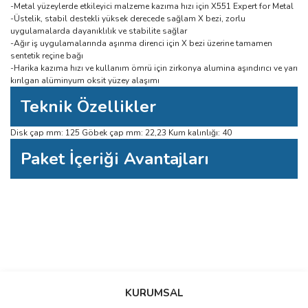
-Metal yüzeylerde etkileyici malzeme kazıma hızı için X551 Expert for Metal
-Üstelik, stabil destekli yüksek derecede sağlam X bezi, zorlu
uygulamalarda dayanıklılık ve stabilite sağlar
-Ağır iş uygulamalarında aşınma direnci için X bezi üzerine tamamen
sentetik reçine bağı
-Harika kazıma hızı ve kullanım ömrü için zirkonya alumina aşındırıcı ve yarı
kırılgan alüminyum oksit yüzey alaşımı
Teknik Özellikler
Disk çap mm: 125 Göbek çap mm: 22,23 Kum kalınlığı: 40
Paket İçeriği Avantajları
Bu ürüne ilk yorumu siz yapın!
Bu ürünün fiyat bilgisi, resim, ürün açıklamalarında ve diğer konularda
yetersiz gördüğünüz noktaları öneri formunu kullanarak tarafımıza
Yorum Yaz
iletebilirsiniz.
KURUMSAL
Görüş ve önerileriniz için teşekkür ederiz.