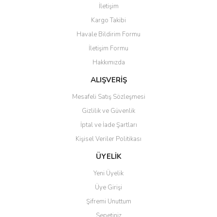
İletişim
Ürün resmi kalitesiz, bozuk veya görüntülenemiyor.
Kargo Takibi
Ürün açıklamasında eksik bilgiler bulunuyor.
Havale Bildirim Formu
Ürün bilgilerinde hatalar bulunuyor.
İletişim Formu
Ürün fiyatı diğer sitelerden daha pahalı.
Hakkımızda
Bu ürüne benzer farklı alternatifler olmalı.
ALIŞVERİŞ
Mesafeli Satış Sözleşmesi
Gizlilik ve Güvenlik
İptal ve İade Şartları
Gönder
Kişisel Veriler Politikası
ÜYELİK
Yeni Üyelik
Üye Girişi
Şifremi Unuttum
Sepetiniz