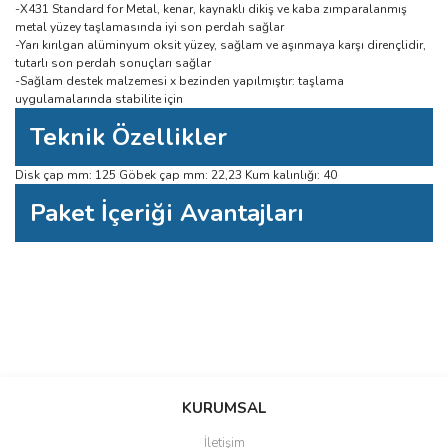
-X431 Standard for Metal, kenar, kaynaklı dikiş ve kaba zımparalanmış
metal yüzey taşlamasında iyi son perdah sağlar
-Yarı kırılgan alüminyum oksit yüzey, sağlam ve aşınmaya karşı dirençlidir,
tutarlı son perdah sonuçları sağlar
-Sağlam destek malzemesi x bezinden yapılmıştır: taşlama
uygulamalarında stabilite için
Teknik Özellikler
Disk çap mm: 125 Göbek çap mm: 22,23 Kum kalınlığı: 40
Paket İçeriği Avantajları
Bu ürüne ilk yorumu siz yapın!
Bu ürünün fiyat bilgisi, resim, ürün açıklamalarında ve diğer konularda
yetersiz gördüğünüz noktaları öneri formunu kullanarak tarafımıza
Yorum Yaz
iletebilirsiniz.
KURUMSAL
Görüş ve önerileriniz için teşekkür ederiz.
İletişim