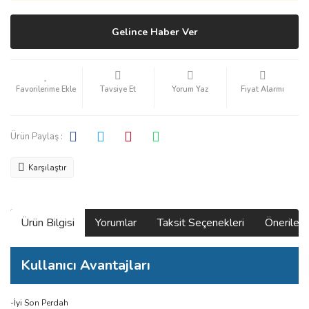
Gelince Haber Ver
Tavsiye Et
Yorum Yaz
Fiyat Alarmı
Ürün Paylaş :
Karşılaştır
Ürün Bilgisi
Yorumlar
Taksit Seçenekleri
Önerilerin
Kullanıcı Avantajları
-İyi Son Perdah