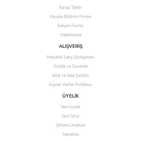
Ürün resmi kalitesiz, bozuk veya görüntülenemiyor.
Kargo Takibi
Ürün açıklamasında eksik bilgiler bulunuyor.
Havale Bildirim Formu
Ürün bilgilerinde hatalar bulunuyor.
İletişim Formu
Ürün fiyatı diğer sitelerden daha pahalı.
Hakkımızda
Bu ürüne benzer farklı alternatifler olmalı.
ALIŞVERİŞ
Mesafeli Satış Sözleşmesi
Gizlilik ve Güvenlik
İptal ve İade Şartları
Gönder
Kişisel Veriler Politikası
ÜYELİK
Yeni Üyelik
Üye Girişi
Şifremi Unuttum
Sepetiniz