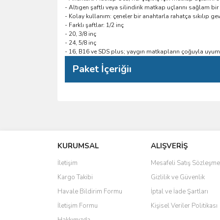
- Altıgen şaftlı veya silindirik matkap uçlarını sağlam bir
- Kolay kullanım: çeneler bir anahtarla rahatça sıkılıp gevş
- Farklı şaftlar: 1/2 inç
- 20, 3/8 inç
- 24, 5/8 inç
- 16, B16 ve SDS plus; yaygın matkapların çoğuyla uyum
Paket İçeriğiı
Bu ürünün fiyat bilgisi, resim, ürün açıklamalarında 
Görüş ve önerileriniz için teşekkür ederiz.
KURUMSAL
ALIŞVERİŞ
Ürün resmi kalitesiz, bozuk veya görüntülenemiyo
Ürün açıklamasında eksik bilgiler bulunuyor.
İletişim
Mesafeli Satış Sözleşme
Ürün bilgilerinde hatalar bulunuyor.
Kargo Takibi
Gizlilik ve Güvenlik
Ürün fiyatı diğer sitelerden daha pahalı.
Havale Bildirim Formu
İptal ve İade Şartları
Bu ürüne benzer farklı alternatifler olmalı.
İletişim Formu
Kişisel Veriler Politikası
Hakkımızda