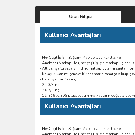
Ürün Bilgisi
Kullanıcı Avantajları
- Her Çeşit İş İçin Sağlam Matkap Ucu Kenetleme
- Anahtarlı Matkap Ucu, her çeşit iş için matkap uçlarını
- Altıgen şaftlı veya silindirik matkap uçlarını sağlam bir
- Kolay kullanım: çeneler bir anahtarla rahatça sıkılıp gevş
- Farklı şaftlar: 1/2 inç
- 20, 3/8 inç
- 24, 5/8 inç
- 16, B16 ve SDS plus; yaygın matkapların çoğuyla uyum
Kullanıcı Avantajları
- Her Çeşit İş İçin Sağlam Matkap Ucu Kenetleme
- Anahtarlı Matkap Ucu, her çeşit iş için matkap uçlarını