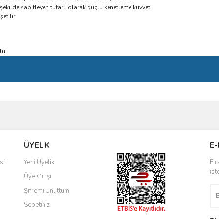
 şekilde sabitleyen tutarlı olarak güçlü kenetleme kuvveti
etilir
lu
ve diğer konularda yetersiz gördüğünüz noktaları öneri formunu kullanarak taraf
Bu ürüne ilk yorumu siz yapın!
ÜYELİK
E-
r.
Yorum Yaz
si
Yeni Üyelik
Fır
ist
Üye Girişi
Şifremi Unuttum
Sepetiniz