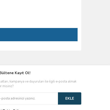
ımıza iletebilirsiniz.
Bültene Kayıt Ol!
satları, kampanya ve duyuruları ile ilgili e-posta almak
er misiniz?
EKLE