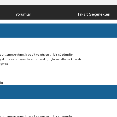
Yorumlar
Taksit Seçenekleri
 sabitlemeye yönelik basit ve güvenilir bir çözümdür
 şekilde sabitleyen tutarlı olarak güçlü kenetleme kuvveti
etilir
lu
 sabitlemeye yönelik basit ve güvenilir bir çözümdür