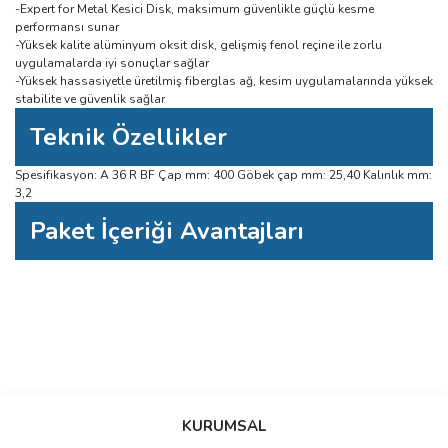
-Expert for Metal Kesici Disk, maksimum güvenlikle güçlü kesme
performansı sunar
-Yüksek kalite alüminyum oksit disk, gelişmiş fenol reçine ile zorlu
uygulamalarda iyi sonuçlar sağlar
-Yüksek hassasiyetle üretilmiş fiberglas ağ, kesim uygulamalarında yüksek
stabilite ve güvenlik sağlar
Teknik Özellikler
Spesifikasyon: A 36 R BF Çap mm: 400 Göbek çap mm: 25,40 Kalınlık mm:
3,2
Paket İçeriği Avantajları
Bu ürüne ilk yorumu siz yapın!
Bu ürünün fiyat bilgisi, resim, ürün açıklamalarında ve diğer konularda
yetersiz gördüğünüz noktaları öneri formunu kullanarak tarafımıza
Yorum Yaz
iletebilirsiniz.
KURUMSAL
Görüş ve önerileriniz için teşekkür ederiz.