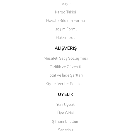
İletişim
Ürün resmi kalitesiz, bozuk veya görüntülenemiyor.
Kargo Takibi
Ürün açıklamasında eksik bilgiler bulunuyor.
Havale Bildirim Formu
Ürün bilgilerinde hatalar bulunuyor.
İletişim Formu
Ürün fiyatı diğer sitelerden daha pahalı.
Hakkımızda
Bu ürüne benzer farklı alternatifler olmalı.
ALIŞVERİŞ
Mesafeli Satış Sözleşmesi
Gizlilik ve Güvenlik
İptal ve İade Şartları
Gönder
Kişisel Veriler Politikası
ÜYELİK
Yeni Üyelik
Üye Girişi
Şifremi Unuttum
Sepetiniz