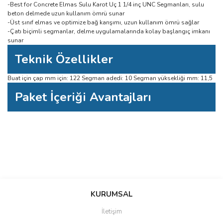
-Best for Concrete Elmas Sulu Karot Uç 1 1/4 inç UNC Segmanları, sulu
beton delmede uzun kullanım ömrü sunar
-Üst sınıf elmas ve optimize bağ karışımı, uzun kullanım ömrü sağlar
-Çatı biçimli segmanlar, delme uygulamalarında kolay başlangıç imkanı
sunar
Teknik Özellikler
Buat için çap mm için: 122 Segman adedi: 10 Segman yüksekliği mm: 11,5
Paket İçeriği Avantajları
Bu ürüne ilk yorumu siz yapın!
Bu ürünün fiyat bilgisi, resim, ürün açıklamalarında ve diğer konularda
yetersiz gördüğünüz noktaları öneri formunu kullanarak tarafımıza
Yorum Yaz
iletebilirsiniz.
KURUMSAL
Görüş ve önerileriniz için teşekkür ederiz.
İletişim
Ürün resmi kalitesiz, bozuk veya görüntülenemiyor.