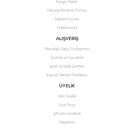
Kargo Takibi
Ürün açıklamasında eksik bilgiler bulunuyor.
Havale Bildirim Formu
Ürün bilgilerinde hatalar bulunuyor.
İletişim Formu
Ürün fiyatı diğer sitelerden daha pahalı.
Hakkımızda
Bu ürüne benzer farklı alternatifler olmalı.
ALIŞVERİŞ
Mesafeli Satış Sözleşmesi
Gizlilik ve Güvenlik
İptal ve İade Şartları
Gönder
Kişisel Veriler Politikası
ÜYELİK
Yeni Üyelik
Üye Girişi
Şifremi Unuttum
Sepetiniz