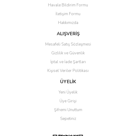
Ürün açıklamasında eksik bilgiler bulunuyor.
Havale Bildirim Formu
Ürün bilgilerinde hatalar bulunuyor.
İletişim Formu
Ürün fiyatı diğer sitelerden daha pahalı.
Hakkımızda
Bu ürüne benzer farklı alternatifler olmalı.
ALIŞVERİŞ
Mesafeli Satış Sözleşmesi
Gizlilik ve Güvenlik
İptal ve İade Şartları
Gönder
Kişisel Veriler Politikası
ÜYELİK
Yeni Üyelik
Üye Girişi
Şifremi Unuttum
Sepetiniz