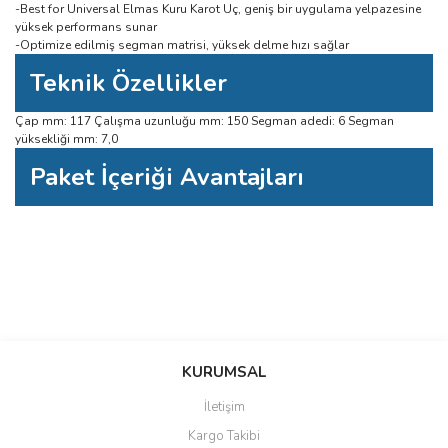
-Best for Universal Elmas Kuru Karot Uç, geniş bir uygulama yelpazesine
yüksek performans sunar
-Optimize edilmiş segman matrisi, yüksek delme hızı sağlar
Teknik Özellikler
Çap mm: 117 Çalışma uzunluğu mm: 150 Segman adedi: 6 Segman
yüksekliği mm: 7,0
Paket İçeriği Avantajları
Bu ürüne ilk yorumu siz yapın!
Bu ürünün fiyat bilgisi, resim, ürün açıklamalarında ve diğer konularda
yetersiz gördüğünüz noktaları öneri formunu kullanarak tarafımıza
Yorum Yaz
iletebilirsiniz.
KURUMSAL
Görüş ve önerileriniz için teşekkür ederiz.
İletişim
Ürün resmi kalitesiz, bozuk veya görüntülenemiyor.
Kargo Takibi