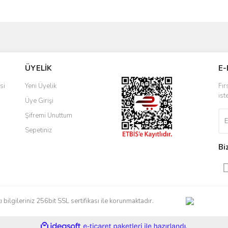
Bu ürüne ilk yorumu siz yapın!
ve diğer konularda yetersiz gördüğünüz noktaları öneri formunu kullanarak taraf
Yorum Yaz
r.
ÜYELİK
E-
si
Yeni Üyelik
Fır
ist
Üye Girişi
Şifremi Unuttum
Sepetiniz
Bi
Gönder
artı bilgileriniz 256bit SSL sertifikası ile korunmaktadır.
ile
ideasoft
e-