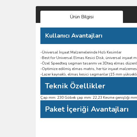
Ürün Bilgisi
Kullanıcı Avantajları
-Üniversal İnşaat Malzemelerinde Hızlı Kesimler
-Best for Universal Elmas Kesici Disk, üniversal inşaat 
-Özel Speedteq segman tasarımı ve 3Dteq elmas düzenle
-Optimize edilmiş elmas matris, her tür inşaat malzemesi
-Lazer kaynaklı, elmas kesici segmanlar (15 mm yükseklik
Teknik Özellikler
Çap mm: 230 Göbek çap mm: 22,23 Kesme genişliği mm:
Paket İçeriği Avantajları