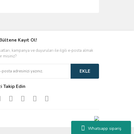
ımıza iletebilirsiniz.
Bültene Kayıt Ol!
satları, kampanya ve duyuruları ile ilgili e-posta almak
er misiniz?
EKLE
zi Takip Edin
Whatsapp sipariş