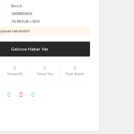
Bosch
2608603633
76,99 EUR + KDV
layan taksitlerle!
Gelince Haber Ver
Tavsiye Et
Yorum Yaz
Fiyat Alarmı