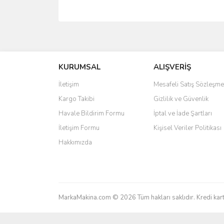
Bu ürünün fiyat bilgisi, resim, ürün açıklamalarında 
Görüş ve önerileriniz için teşekkür ederiz.
Ürün resmi kalitesiz, bozuk veya görüntülenemiyo
KURUMSAL
ALIŞVERİŞ
Ürün açıklamasında eksik bilgiler bulunuyor.
İletişim
Mesafeli Satış Sözleşme
Ürün bilgilerinde hatalar bulunuyor.
Kargo Takibi
Gizlilik ve Güvenlik
Ürün fiyatı diğer sitelerden daha pahalı.
Havale Bildirim Formu
İptal ve İade Şartları
Bu ürüne benzer farklı alternatifler olmalı.
İletişim Formu
Kişisel Veriler Politikası
Hakkımızda
MarkaMakina.com © 2026 Tüm hakları saklıdır. Kredi k