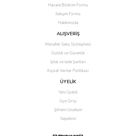
Ürün açıklamasında eksik bilgiler bulunuyor.
Havale Bildirim Formu
Ürün bilgilerinde hatalar bulunuyor.
İletişim Formu
Ürün fiyatı diğer sitelerden daha pahalı.
Hakkımızda
Bu ürüne benzer farklı alternatifler olmalı.
ALIŞVERİŞ
Mesafeli Satış Sözleşmesi
Gizlilik ve Güvenlik
İptal ve İade Şartları
Gönder
Kişisel Veriler Politikası
ÜYELİK
Yeni Üyelik
Üye Girişi
Şifremi Unuttum
Sepetiniz