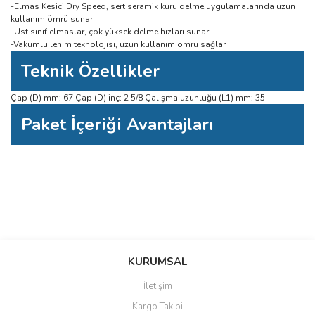
-Elmas Kesici Dry Speed, sert seramik kuru delme uygulamalarında uzun
kullanım ömrü sunar
-Üst sınıf elmaslar, çok yüksek delme hızları sunar
-Vakumlu lehim teknolojisi, uzun kullanım ömrü sağlar
Teknik Özellikler
Çap (D) mm: 67 Çap (D) inç: 2 5/8 Çalışma uzunluğu (L1) mm: 35
Paket İçeriği Avantajları
Bu ürüne ilk yorumu siz yapın!
Bu ürünün fiyat bilgisi, resim, ürün açıklamalarında ve diğer konularda
yetersiz gördüğünüz noktaları öneri formunu kullanarak tarafımıza
Yorum Yaz
iletebilirsiniz.
KURUMSAL
Görüş ve önerileriniz için teşekkür ederiz.
İletişim
Ürün resmi kalitesiz, bozuk veya görüntülenemiyor.
Kargo Takibi