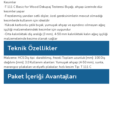
Kesimler
-T 111 C Basic for Wood Dekupaj Testeresi Bıçağı, ahşap üzerinde düz
kesimler yapar
-Frezelenmiş yandan setli dişler, özel gereksinimlerin mevcut olmadığı
kesimlerde kullanım için idealdir
-Yüksek karbonlu çelik bıçak, yumuşak ahşap ve aşındırıcı olmayan ağaç
işçiliği malzemelerindeki kesimler için uygundur
-Orta kalınlıktaki diş aralığı (3 mm), 4-50 mm kalınlıktaki kalın ağaç işçiliği
malzemelerinde kesime olanak sağlar
Teknik Özellikler
Malzeme: HCS Diş tipi: daraltılmış, frezeli Toplam uzunluk [mm]: 100 Diş
dağılımı [mm]: 3,0 Kullanım alanları: Yumuşak ahşap (4-50 mm), sunta,
marangoz plakaları ve elyaflı plakalar; hızlı kesim Tip: T 111 C
Paket İçeriği Avantajları
Bu ürüne ilk yorumu siz yapın!
Bu ürünün fiyat bilgisi, resim, ürün açıklamalarında ve diğer konularda