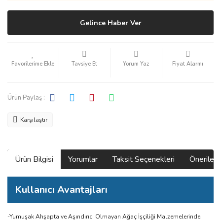
Gelince Haber Ver
Tavsiye Et
Yorum Yaz
Fiyat Alarmı
Ürün Paylaş :
Karşılaştır
Ürün Bilgisi
Yorumlar
Taksit Seçenekleri
Önerilerin
Kullanıcı Avantajları
-Yumuşak Ahşapta ve Aşındırıcı Olmayan Ağaç İşçiliği Malzemelerinde