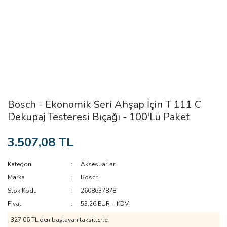
Bosch - Ekonomik Seri Ahşap İçin T 111 C
Dekupaj Testeresi Bıçağı - 100'Lü Paket
3.507,08 TL
Kategori
Aksesuarlar
Marka
Bosch
Stok Kodu
2608637878
Fiyat
53,26 EUR + KDV
327,06 TL den başlayan taksitlerle!