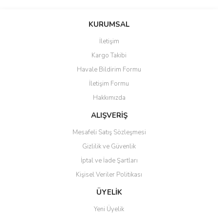
yetersiz gördüğünüz noktaları öneri formunu kullanarak tarafımıza
Yorum Yaz
iletebilirsiniz.
KURUMSAL
Görüş ve önerileriniz için teşekkür ederiz.
İletişim
Ürün resmi kalitesiz, bozuk veya görüntülenemiyor.
Kargo Takibi
Ürün açıklamasında eksik bilgiler bulunuyor.
Havale Bildirim Formu
Ürün bilgilerinde hatalar bulunuyor.
İletişim Formu
Ürün fiyatı diğer sitelerden daha pahalı.
Hakkımızda
Bu ürüne benzer farklı alternatifler olmalı.
ALIŞVERİŞ
Mesafeli Satış Sözleşmesi
Gizlilik ve Güvenlik
İptal ve İade Şartları
Gönder
Kişisel Veriler Politikası
ÜYELİK
Yeni Üyelik