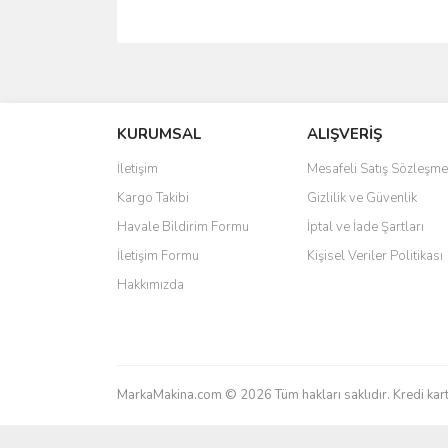
Bu ürünün fiyat bilgisi, resim, ürün açıklamalarında 
Görüş ve önerileriniz için teşekkür ederiz.
Ürün resmi kalitesiz, bozuk veya görüntülenemiyo
KURUMSAL
ALIŞVERİŞ
Ürün açıklamasında eksik bilgiler bulunuyor.
İletişim
Mesafeli Satış Sözleşme
Ürün bilgilerinde hatalar bulunuyor.
Kargo Takibi
Gizlilik ve Güvenlik
Ürün fiyatı diğer sitelerden daha pahalı.
Havale Bildirim Formu
İptal ve İade Şartları
Bu ürüne benzer farklı alternatifler olmalı.
İletişim Formu
Kişisel Veriler Politikası
Hakkımızda
MarkaMakina.com © 2026 Tüm hakları saklıdır. Kredi k