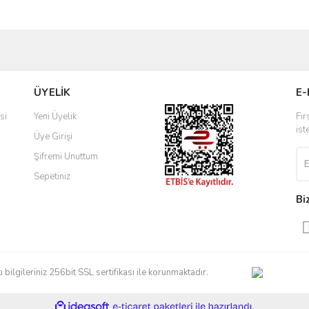
Bu ürüne ilk yorumu siz yapın!
ve diğer konularda yetersiz gördüğünüz noktaları öneri formunu kullanarak taraf
Yorum Yaz
r.
ÜYELİK
E-
si
Yeni Üyelik
Fır
ist
Üye Girişi
Şifremi Unuttum
Sepetiniz
Bi
Gönder
artı bilgileriniz 256bit SSL sertifikası ile korunmaktadır.
ile
ideasoft
e-