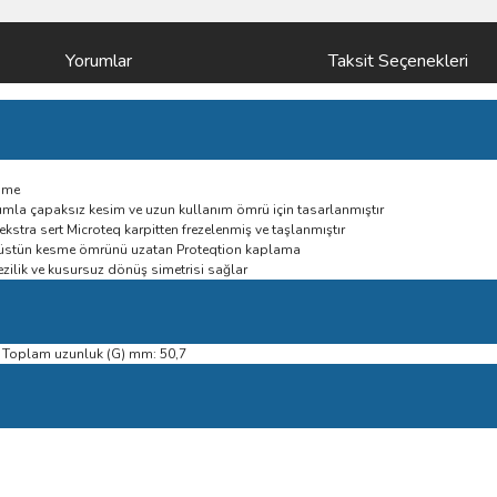
Yorumlar
Taksit Seçenekleri
sme
nımla çapaksız kesim ve uzun kullanım ömrü için tasarlanmıştır
 ekstra sert Microteq karpitten frezelenmiş ve taşlanmıştır
un üstün kesme ömrünü uzatan Proteqtion kaplama
zilik ve kusursuz dönüş simetrisi sağlar
5 Toplam uzunluk (G) mm: 50,7