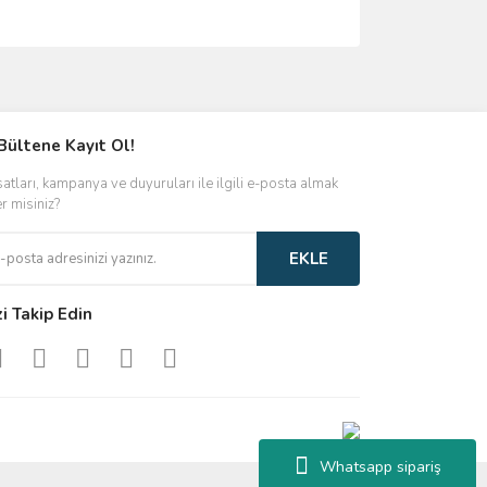
ımıza iletebilirsiniz.
Bültene Kayıt Ol!
satları, kampanya ve duyuruları ile ilgili e-posta almak
er misiniz?
EKLE
zi Takip Edin
Whatsapp sipariş