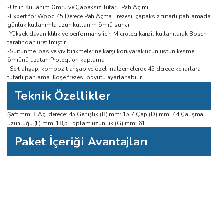
-Uzun Kullanım Ömrü ve Çapaksız Tutarlı Pah Açımı
-Expert for Wood 45 Derece Pah Açma Frezesi, çapaksız tutarlı pahlamada
günlük kullanımla uzun kullanım ömrü sunar
-Yüksek dayanıklılık ve performans için Microteq karpit kullanılarak Bosch
tarafından üretilmiştir
-Sürtünme, pas ve yiv birikmelerine karşı koruyarak ucun üstün kesme
ömrünü uzatan Proteqtion kaplama
-Sert ahşap, kompozit ahşap ve özel malzemelerde 45 derece kenarlara
tutarlı pahlama. Köşe frezesi boyutu ayarlanabilir
Teknik Özellikler
Şaft mm: 8 Açı derece: 45 Genişlik (B) mm: 15,7 Çap (D) mm: 44 Çalışma
uzunluğu (L) mm: 18,5 Toplam uzunluk (G) mm: 61
Paket İçeriği Avantajları
Bu ürüne ilk yorumu siz yapın!
Bu ürünün fiyat bilgisi, resim, ürün açıklamalarında ve diğer konularda