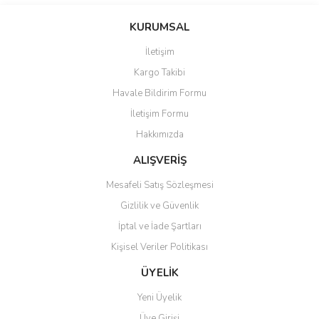
yetersiz gördüğünüz noktaları öneri formunu kullanarak tarafımıza
Yorum Yaz
iletebilirsiniz.
KURUMSAL
Görüş ve önerileriniz için teşekkür ederiz.
İletişim
Ürün resmi kalitesiz, bozuk veya görüntülenemiyor.
Kargo Takibi
Ürün açıklamasında eksik bilgiler bulunuyor.
Havale Bildirim Formu
Ürün bilgilerinde hatalar bulunuyor.
İletişim Formu
Ürün fiyatı diğer sitelerden daha pahalı.
Hakkımızda
Bu ürüne benzer farklı alternatifler olmalı.
ALIŞVERİŞ
Mesafeli Satış Sözleşmesi
Gizlilik ve Güvenlik
İptal ve İade Şartları
Gönder
Kişisel Veriler Politikası
ÜYELİK
Yeni Üyelik
Üye Girişi