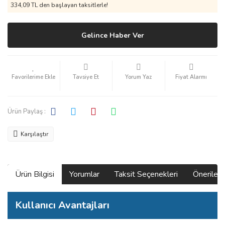
334,09 TL den başlayan taksitlerle!
Gelince Haber Ver
Tavsiye Et
Yorum Yaz
Fiyat Alarmı
Ürün Paylaş :
Karşılaştır
Ürün Bilgisi
Yorumlar
Taksit Seçenekleri
Önerilerin
Kullanıcı Avantajları