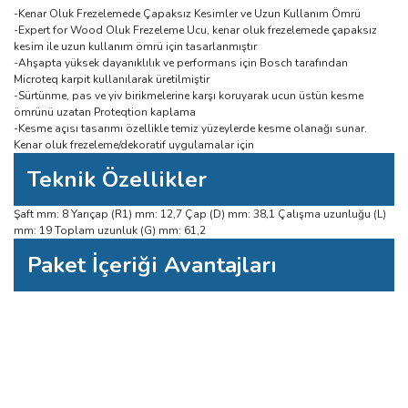
-Kenar Oluk Frezelemede Çapaksız Kesimler ve Uzun Kullanım Ömrü
-Expert for Wood Oluk Frezeleme Ucu, kenar oluk frezelemede çapaksız
kesim ile uzun kullanım ömrü için tasarlanmıştır
-Ahşapta yüksek dayanıklılık ve performans için Bosch tarafından
Microteq karpit kullanılarak üretilmiştir
-Sürtünme, pas ve yiv birikmelerine karşı koruyarak ucun üstün kesme
ömrünü uzatan Proteqtion kaplama
-Kesme açısı tasarımı özellikle temiz yüzeylerde kesme olanağı sunar.
Kenar oluk frezeleme/dekoratif uygulamalar için
Teknik Özellikler
Şaft mm: 8 Yarıçap (R1) mm: 12,7 Çap (D) mm: 38,1 Çalışma uzunluğu (L)
mm: 19 Toplam uzunluk (G) mm: 61,2
Paket İçeriği Avantajları
Bu ürüne ilk yorumu siz yapın!
Bu ürünün fiyat bilgisi, resim, ürün açıklamalarında ve diğer konularda