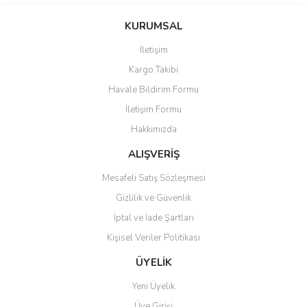
yetersiz gördüğünüz noktaları öneri formunu kullanarak tarafımıza
Yorum Yaz
iletebilirsiniz.
KURUMSAL
Görüş ve önerileriniz için teşekkür ederiz.
İletişim
Ürün resmi kalitesiz, bozuk veya görüntülenemiyor.
Kargo Takibi
Ürün açıklamasında eksik bilgiler bulunuyor.
Havale Bildirim Formu
Ürün bilgilerinde hatalar bulunuyor.
İletişim Formu
Ürün fiyatı diğer sitelerden daha pahalı.
Hakkımızda
Bu ürüne benzer farklı alternatifler olmalı.
ALIŞVERİŞ
Mesafeli Satış Sözleşmesi
Gizlilik ve Güvenlik
İptal ve İade Şartları
Gönder
Kişisel Veriler Politikası
ÜYELİK
Yeni Üyelik
Üye Girişi