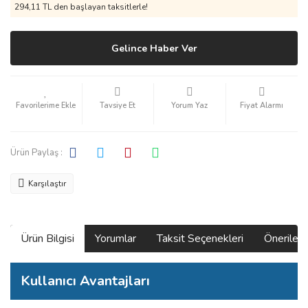
294,11 TL den başlayan taksitlerle!
Gelince Haber Ver
Tavsiye Et
Yorum Yaz
Fiyat Alarmı
Ürün Paylaş :
Karşılaştır
Ürün Bilgisi
Yorumlar
Taksit Seçenekleri
Önerilerin
Kullanıcı Avantajları