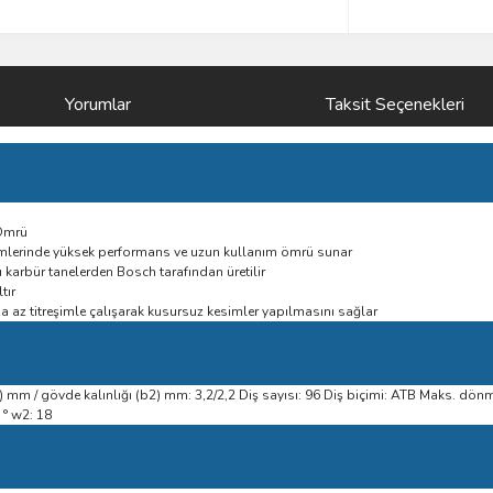
Yorumlar
Taksit Seçenekleri
 Ömrü
imlerinde yüksek performans ve uzun kullanım ömrü sunar
ü karbür tanelerden Bosch tarafından üretilir
tır
ha az titreşimle çalışarak kusursuz kesimler yapılmasını sağlar
mm / gövde kalınlığı (b2) mm: 3,2/2,2 Diş sayısı: 96 Diş biçimi: ATB Maks. dön
 ° w2: 18