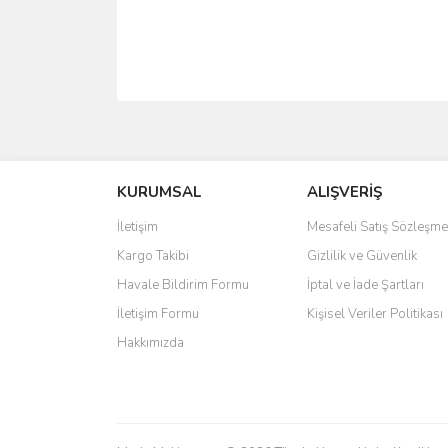
Bu ürünün fiyat bilgisi, resim, ürün açıklamalarında 
Görüş ve önerileriniz için teşekkür ederiz.
Ürün resmi kalitesiz, bozuk veya görüntülenemiyo
KURUMSAL
ALIŞVERİŞ
Ürün açıklamasında eksik bilgiler bulunuyor.
İletişim
Mesafeli Satış Sözleşme
Ürün bilgilerinde hatalar bulunuyor.
Kargo Takibi
Gizlilik ve Güvenlik
Ürün fiyatı diğer sitelerden daha pahalı.
Havale Bildirim Formu
İptal ve İade Şartları
Bu ürüne benzer farklı alternatifler olmalı.
İletişim Formu
Kişisel Veriler Politikası
Hakkımızda