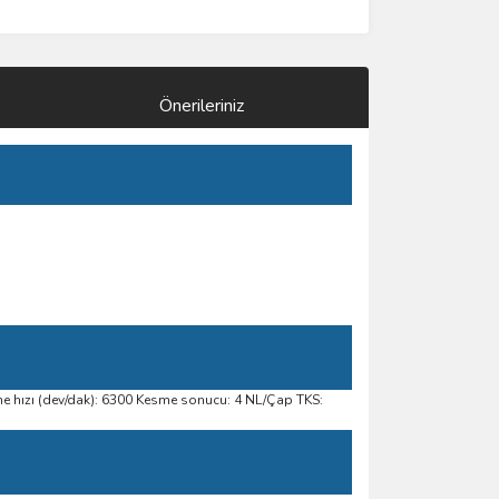
Önerileriniz
me hızı (dev/dak): 6300 Kesme sonucu: 4 NL/Çap TKS: