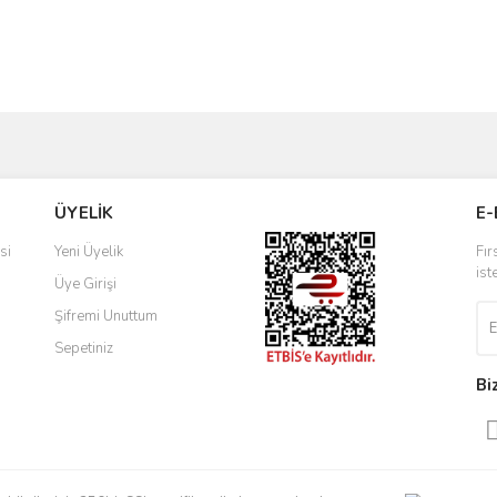
Bu ürüne ilk yorumu siz yapın!
ve diğer konularda yetersiz gördüğünüz noktaları öneri formunu kullanarak taraf
Yorum Yaz
r.
ÜYELİK
E-
si
Yeni Üyelik
Fır
ist
Üye Girişi
Şifremi Unuttum
Sepetiniz
Bi
Gönder