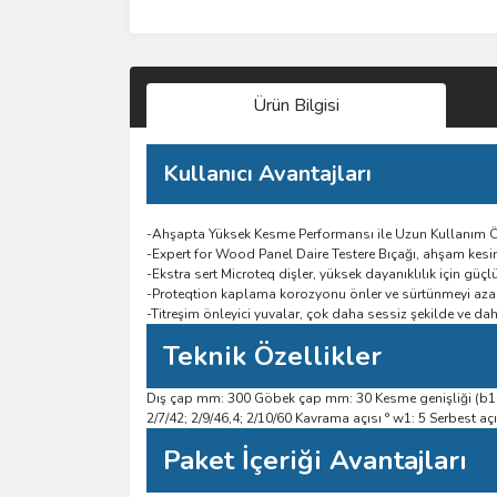
Ürün Bilgisi
Kullanıcı Avantajları
-Ahşapta Yüksek Kesme Performansı ile Uzun Kullanım
-Expert for Wood Panel Daire Testere Bıçağı, ahşam kes
-Ekstra sert Microteq dişler, yüksek dayanıklılık için güçl
-Proteqtion kaplama korozyonu önler ve sürtünmeyi azal
-Titreşim önleyici yuvalar, çok daha sessiz şekilde ve da
Teknik Özellikler
Dış çap mm: 300 Göbek çap mm: 30 Kesme genişliği (b1) 
2/7/42; 2/9/46,4; 2/10/60 Kavrama açısı ° w1: 5 Serbest açı
Paket İçeriği Avantajları