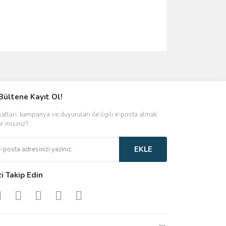
ımıza iletebilirsiniz.
Bültene Kayıt Ol!
satları, kampanya ve duyuruları ile ilgili e-posta almak
er misiniz?
EKLE
zi Takip Edin