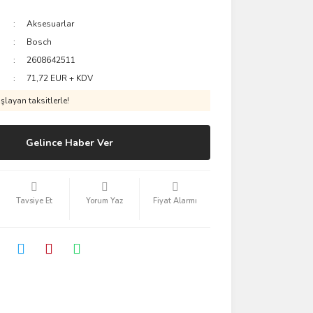
Aksesuarlar
Bosch
2608642511
71,72 EUR + KDV
layan taksitlerle!
Gelince Haber Ver
Tavsiye Et
Yorum Yaz
Fiyat Alarmı