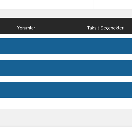
Yorumlar
Taksit Seçenekleri
ve diğer konularda yetersiz gördüğünüz noktaları öneri formunu kullanarak taraf
Bu ürüne ilk yorumu siz yapın!