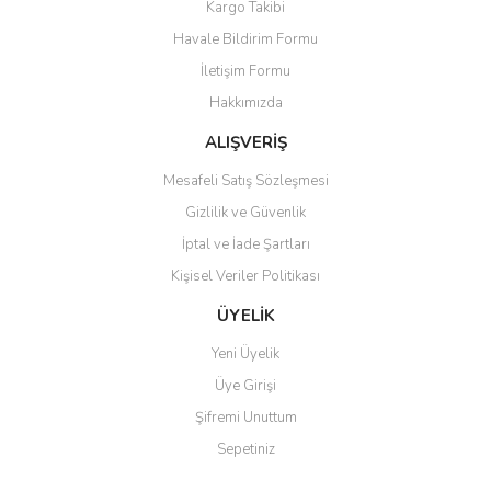
Kargo Takibi
Ürün resmi kalitesiz, bozuk veya görüntülenemiyor.
Havale Bildirim Formu
Ürün açıklamasında eksik bilgiler bulunuyor.
İletişim Formu
Ürün bilgilerinde hatalar bulunuyor.
Hakkımızda
Ürün fiyatı diğer sitelerden daha pahalı.
Bu ürüne benzer farklı alternatifler olmalı.
ALIŞVERİŞ
Mesafeli Satış Sözleşmesi
Gizlilik ve Güvenlik
İptal ve İade Şartları
Kişisel Veriler Politikası
Gönder
ÜYELİK
Yeni Üyelik
Üye Girişi
Şifremi Unuttum
Sepetiniz