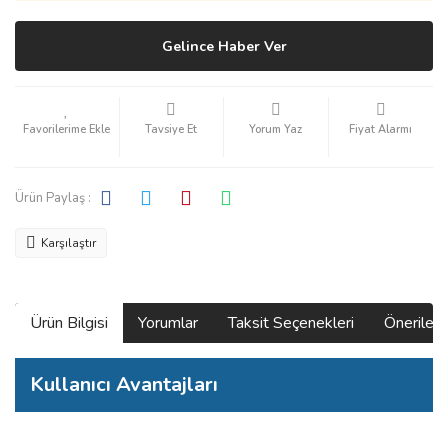
Gelince Haber Ver
Tavsiye Et
Yorum Yaz
Fiyat Alarmı
Ürün Paylaş :
Karşılaştır
Ürün Bilgisi
Yorumlar
Taksit Seçenekleri
Önerilerin
Kullanıcı Avantajları