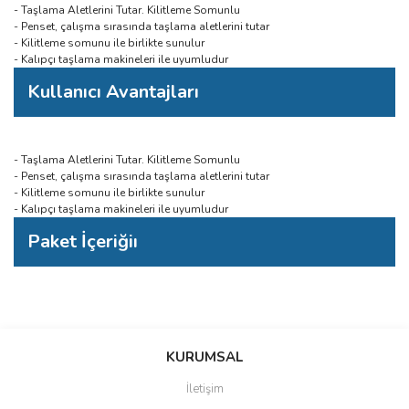
- Taşlama Aletlerini Tutar. Kilitleme Somunlu
- Penset, çalışma sırasında taşlama aletlerini tutar
- Kilitleme somunu ile birlikte sunulur
- Kalıpçı taşlama makineleri ile uyumludur
Kullanıcı Avantajları
- Taşlama Aletlerini Tutar. Kilitleme Somunlu
- Penset, çalışma sırasında taşlama aletlerini tutar
- Kilitleme somunu ile birlikte sunulur
- Kalıpçı taşlama makineleri ile uyumludur
Paket İçeriğiı
Bu ürünün fiyat bilgisi, resim, ürün açıklamalarında ve diğer
konularda yetersiz gördüğünüz noktaları öneri formunu kullanarak
Bu ürüne ilk yorumu siz yapın!
KURUMSAL
tarafımıza iletebilirsiniz.
Görüş ve önerileriniz için teşekkür ederiz.
İletişim
Yorum Yaz